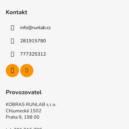
Z
á
Kontakt
p
a
info
@
runlab.cz
t
í
281915780
777325312
Provozovatel
KOBRAS RUNLAB s.r.o.
Chlumecká 1502
Praha 9, 198 00