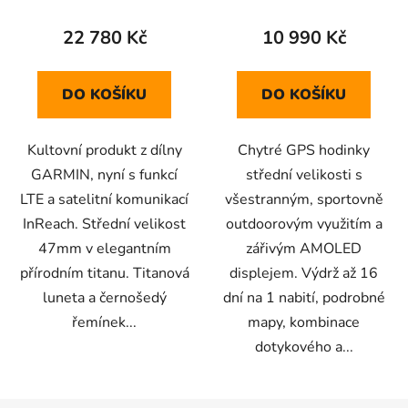
22 780 Kč
10 990 Kč
DO KOŠÍKU
DO KOŠÍKU
Kultovní produkt z dílny
Chytré GPS hodinky
GARMIN, nyní s funkcí
střední velikosti s
LTE a satelitní komunikací
všestranným, sportovně
InReach. Střední velikost
outdoorovým využitím a
47mm v elegantním
zářivým AMOLED
přírodním titanu. Titanová
displejem. Výdrž až 16
luneta a černošedý
dní na 1 nabití, podrobné
řemínek...
mapy, kombinace
dotykového a...