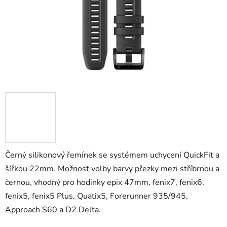
Černý silikonový řemínek se systémem uchycení QuickFit a
šířkou 22mm. Možnost volby barvy přezky mezi stříbrnou a
černou, vhodný pro hodinky epix 47mm, fenix7, fenix6,
fenix5, fenix5 Plus, Quatix5, Forerunner 935/945,
Approach S60 a D2 Delta.