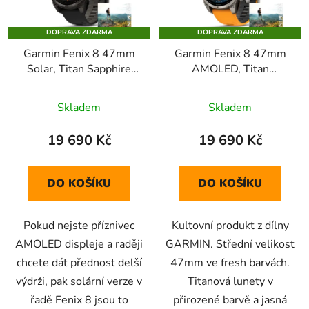
DOPRAVA ZDARMA
DOPRAVA ZDARMA
Garmin Fenix 8 47mm
Garmin Fenix 8 47mm
Solar, Titan Sapphire
AMOLED, Titan
Carbon Gray
Sapphire Graphite
Orange
Skladem
Skladem
19 690 Kč
19 690 Kč
DO KOŠÍKU
DO KOŠÍKU
Pokud nejste příznivec
Kultovní produkt z dílny
AMOLED displeje a raději
GARMIN. Střední velikost
chcete dát přednost delší
47mm ve fresh barvách.
výdrži, pak solární verze v
Titanová lunety v
řadě Fenix 8 jsou to
přirozené barvě a jasná