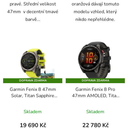
pravé. Střední velikost
oranžová dávají tomuto
47mm v decentní tmavé
modelu vzhled, který
barvě...
nikdo nepřehlédne.
DOPRAVA ZDARMA
DOPRAVA ZDARMA
Garmin Fenix 8 47mm
Garmin Fenix 8 Pro
Solar, Titan Sapphire
47mm AMOLED, Titan
Graphite Amp Yellow
Sapphire Carbon Gray
Skladem
Skladem
19 690 Kč
22 780 Kč