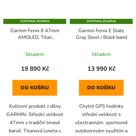
DOPRAVA ZDARMA
DOPRAVA ZDARMA
Garmin Fenix 8 47mm
Garmin Fenix E Slate
AMOLED, Titan
Gray Steel / Black band
Sapphire Carbon Gray
Skladem
Skladem
19 890 Kč
13 990 Kč
DO KOŠÍKU
DO KOŠÍKU
Kultovní produkt z dílny
Chytré GPS hodinky
GARMIN. Střední velikost
střední velikosti s
47mm v tradiční tmavé
všestranným, sportovně
barvě. Titanová luneta s
outdoorovým využitím a