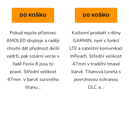
DO KOŠÍKU
DO KOŠÍKU
Pokud nejste příznivec
Kultovní produkt z dílny
AMOLED displeje a raději
GARMIN, nyní s funkcí
chcete dát přednost delší
LTE a satelitní komunikací
výdrži, pak solární verze v
InReach. Střední velikost
řadě Fenix 8 jsou to
47mm v tradiční tmavé
pravé. Střední velikost
barvě. Titanová luneta s
47mm v barvě surového
povrchovou ochranou
titanu...
DLC a...