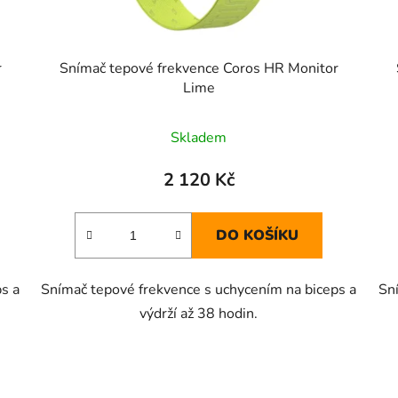
r
Snímač tepové frekvence Coros HR Monitor
Lime
Skladem
2 120 Kč
DO KOŠÍKU
s a
Snímač tepové frekvence s uchycením na biceps a
Sn
výdrží až 38 hodin.
O
v