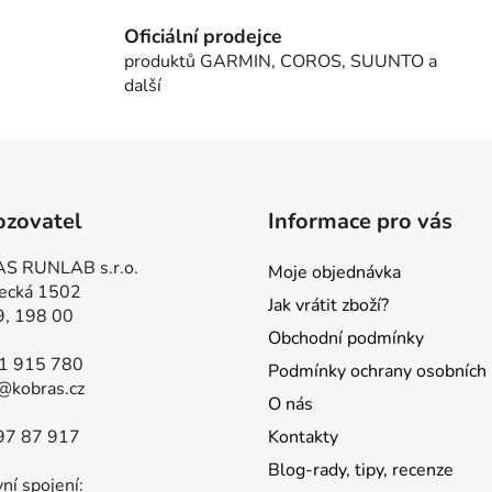
l
Oficiální prodejce
á
produktů GARMIN, COROS, SUUNTO a
d
další
a
c
í
p
r
v
ozovatel
Informace pro vás
k
y
S RUNLAB s.r.o.
Moje objednávka
v
ecká 1502
Jak vrátit zboží?
ý
9, 198 00
p
Obchodní podmínky
i
81 915 780
Podmínky ochrany osobních 
s
@kobras.cz
u
O nás
97 87 917
Kontakty
Blog-rady, tipy, recenze
ní spojení: