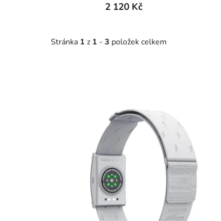
2 120 Kč
Stránka
1
z
1
-
3
položek celkem
V
ý
p
i
s
p
r
o
d