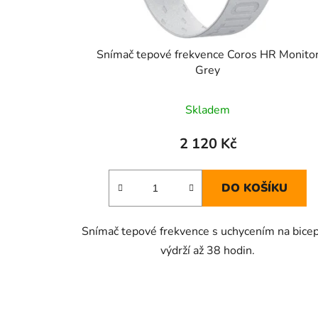
u
k
t
Snímač tepové frekvence Coros HR Monito
ů
Grey
Skladem
2 120 Kč
DO KOŠÍKU
Snímač tepové frekvence s uchycením na bicep
výdrží až 38 hodin.