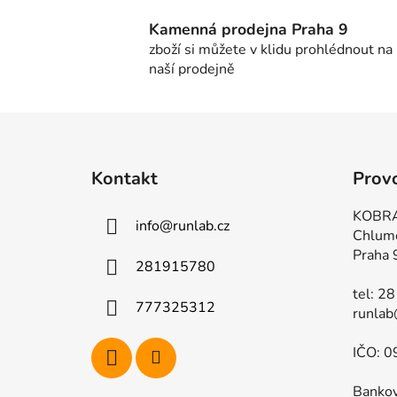
Kamenná prodejna Praha 9
zboží si můžete v klidu prohlédnout na
naší prodejně
Z
á
Kontakt
Prov
p
a
KOBRA
info
@
runlab.cz
t
Chlum
í
Praha 
281915780
tel: 2
777325312
runlab
IČO: 0
Bankov