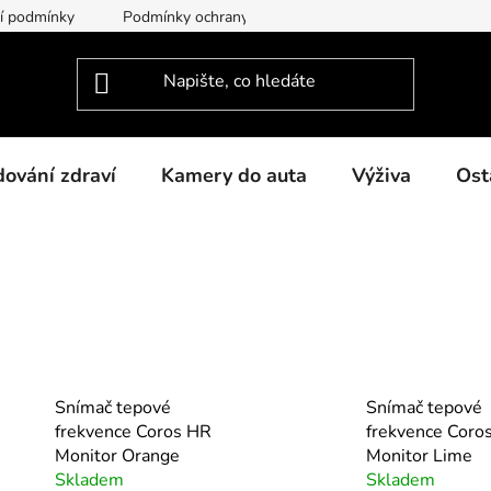
í podmínky
Podmínky ochrany osobních údajů
O nás
dování zdraví
Kamery do auta
Výživa
Ost
Snímač tepové
Snímač tepové
frekvence Coros HR
frekvence Coro
Monitor Orange
Monitor Lime
Skladem
Skladem