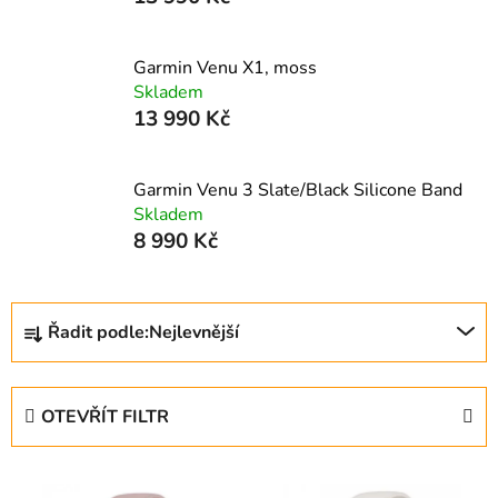
Garmin Venu X1, moss
Skladem
13 990 Kč
Garmin Venu 3 Slate/Black Silicone Band
Skladem
8 990 Kč
Ř
Řadit podle:
Nejlevnější
a
z
e
OTEVŘÍT FILTR
n
í
V
p