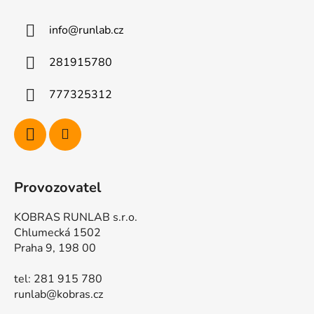
p
a
info
@
runlab.cz
t
í
281915780
777325312
Provozovatel
KOBRAS RUNLAB s.r.o.
Chlumecká 1502
Praha 9, 198 00
tel: 281 915 780
runlab@kobras.cz