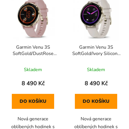
ý
r
p
o
i
d
s
u
p
k
r
t
Garmin Venu 3S
Garmin Venu 3S
o
ů
SoftGold/DustRose
SoftGold/Ivory Silicone
d
Silicone Band
Band
u
Skladem
Skladem
k
t
8 490 Kč
8 490 Kč
ů
DO KOŠÍKU
DO KOŠÍKU
Nová generace
Nová generace
oblíbených hodinek s
oblíbených hodinek s