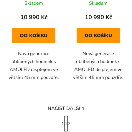
Skladem
Skladem
10 990 Kč
10 990 Kč
DO KOŠÍKU
DO KOŠÍKU
Nová generace
Nová generace
oblíbených hodinek s
oblíbených hodinek s
AMOLED displejem ve
AMOLED displejem ve
větším 45 mm pouzdře.
větším 45 mm pouzdře.
NAČÍST DALŠÍ 4
S
1
t
2
r
O