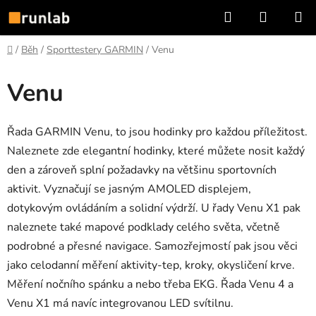
Přejít
Hledat
NÁKUP
na
KOŠÍK
obsah
Domů
/
Běh
/
Sporttestery GARMIN
/
Venu
Venu
Řada GARMIN Venu, to jsou hodinky pro každou příležitost.
Naleznete zde elegantní hodinky, které můžete nosit každý
den a zároveň splní požadavky na většinu sportovních
aktivit. Vyznačují se jasným AMOLED displejem,
dotykovým ovládáním a solidní výdrží. U řady Venu X1 pak
naleznete také mapové podklady celého světa, včetně
podrobné a přesné navigace. Samozřejmostí pak jsou věci
jako celodanní měření aktivity-tep, kroky, okysličení krve.
Měření nočního spánku a nebo třeba EKG. Řada Venu 4 a
Venu X1 má navíc integrovanou LED svítilnu.