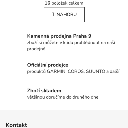
á
16
položek celkem
v
n
l
k
NAHORU
á
o
d
v
a
á
c
n
Kamenná prodejna Praha 9
í
í
zboží si můžete v klidu prohlédnout na naší
p
prodejně
r
v
Oficiální prodejce
k
produktů GARMIN, COROS, SUUNTO a další
y
v
ý
Zboží skladem
p
většinou doručíme do druhého dne
i
s
u
Z
á
Kontakt