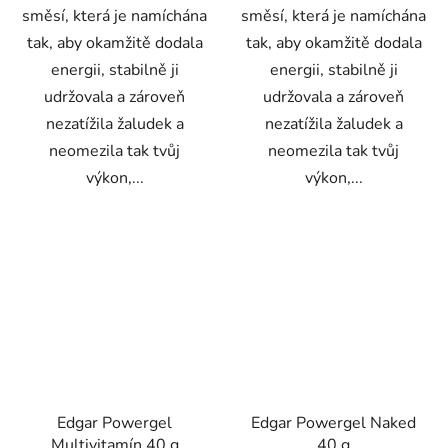
směsí, která je namíchána
směsí, která je namíchána
tak, aby okamžitě dodala
tak, aby okamžitě dodala
energii, stabilně ji
energii, stabilně ji
udržovala a zároveň
udržovala a zároveň
nezatížila žaludek a
nezatížila žaludek a
neomezila tak tvůj
neomezila tak tvůj
výkon,...
výkon,...
Edgar Powergel
Edgar Powergel Naked
Multivitamín 40 g
40 g