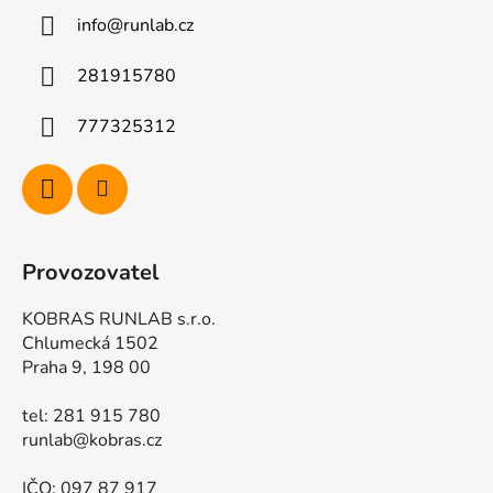
a
v
info
@
runlab.cz
t
k
í
y
281915780
v
ý
777325312
p
i
s
u
Provozovatel
KOBRAS RUNLAB s.r.o.
Chlumecká 1502
Praha 9, 198 00
tel: 281 915 780
runlab@kobras.cz
IČO: 097 87 917