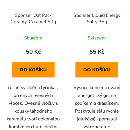
Sponser Oat Pack
Sponser Liquid Energy
Creamy-Caramel 50g
Salty 35g
Skladem
Skladem
50 Kč
55 Kč
DO KOŠÍKU
DO KOŠÍKU
ručně vyráběná tyčinka z
Vysoce koncentrovaný
drcených ovesných
energetický gel se
vloček. Ovesné vločky s
sodíkem a draslíkem.
kousky lahodného
Poskytuje tělu rychle
karamelu tvoří dokonalou
(glukóza) i pomaleji
kombinaci chutí. Ideální
vstřebatelné