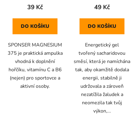
39 Kč
49 Kč
DO KOŠÍKU
DO KOŠÍKU
SPONSER MAGNESIUM
Energetický gel
375 je praktická ampulka
tvořený sacharidovou
vhodná k doplnění
směsí, která je namíchána
hořčíku, vitamínu C a B6
tak, aby okamžitě dodala
(nejen) pro sportovce a
energii, stabilně ji
aktivní osoby.
udržovala a zároveň
nezatížila žaludek a
neomezila tak tvůj
výkon,...