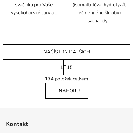
svačinka pro Vaše
(isomaltulóza, hydrolyzát
vysokohorské túry a...
ječmenného škrobu)
sacharidy...
NAČÍST 12 DALŠÍCH
S
1
t
15
r
O
á
174
položek celkem
v
n
l
k
NAHORU
á
o
d
v
a
á
Z
c
n
á
í
í
Kontakt
p
p
r