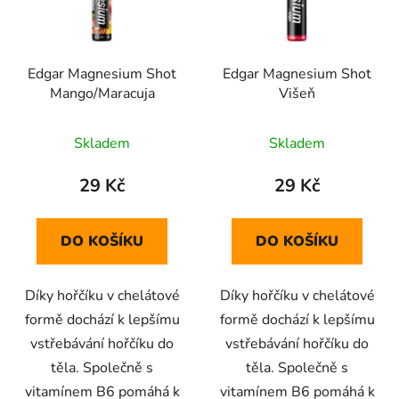
s
r
p
o
r
d
Edgar Magnesium Shot
Edgar Magnesium Shot
o
u
Mango/Maracuja
Višeň
d
k
u
t
Skladem
Skladem
k
ů
t
29 Kč
29 Kč
ů
DO KOŠÍKU
DO KOŠÍKU
Díky hořčíku v chelátové
Díky hořčíku v chelátové
formě dochází k lepšímu
formě dochází k lepšímu
vstřebávání hořčíku do
vstřebávání hořčíku do
těla. Společně s
těla. Společně s
vitamínem B6 pomáhá k
vitamínem B6 pomáhá k