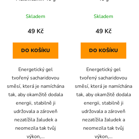
Skladem
Skladem
49 Kč
49 Kč
DO KOŠÍKU
DO KOŠÍKU
Energetický gel
Energetický gel
tvořený sacharidovou
tvořený sacharidovou
směsí, která je namíchána
směsí, která je namíchána
tak, aby okamžitě dodala
tak, aby okamžitě dodala
energii, stabilně ji
energii, stabilně ji
udržovala a zároveň
udržovala a zároveň
nezatížila žaludek a
nezatížila žaludek a
neomezila tak tvůj
neomezila tak tvůj
výkon,...
výkon,...