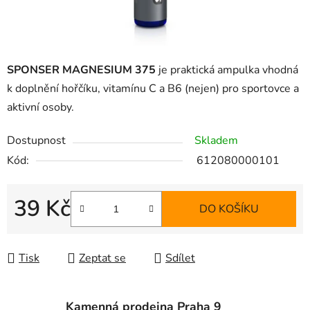
SPONSER MAGNESIUM 375
je praktická ampulka vhodná
k doplnění hořčíku, vitamínu C a B6 (nejen) pro sportovce a
aktivní osoby.
Dostupnost
Skladem
Kód:
612080000101
39 Kč
DO KOŠÍKU
Měrná cena:
Tisk
Zeptat se
Sdílet
Kamenná prodejna Praha 9