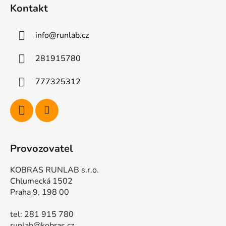
á
Kontakt
p
a
info
@
runlab.cz
t
í
281915780
777325312
Provozovatel
KOBRAS RUNLAB s.r.o.
Chlumecká 1502
Praha 9, 198 00
tel: 281 915 780
runlab@kobras.cz