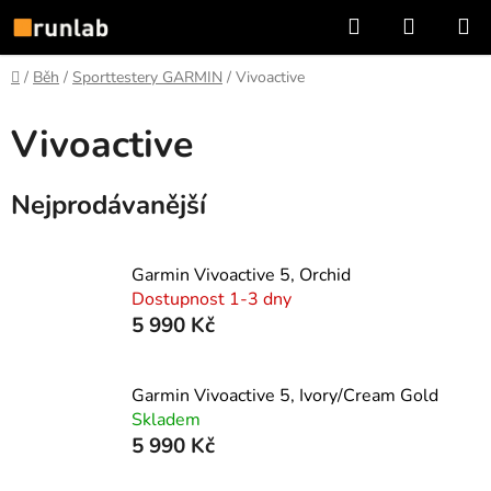
Přejít
Hledat
NÁKUP
na
KOŠÍK
obsah
Domů
/
Běh
/
Sporttestery GARMIN
/
Vivoactive
Vivoactive
Nejprodávanější
Garmin Vivoactive 5, Orchid
Dostupnost 1-3 dny
5 990 Kč
Garmin Vivoactive 5, Ivory/Cream Gold
Skladem
5 990 Kč