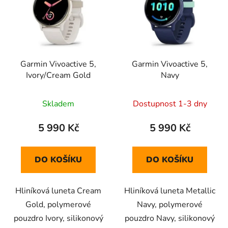
p
o
i
d
s
u
p
k
r
t
Garmin Vivoactive 5,
Garmin Vivoactive 5,
o
ů
Ivory/Cream Gold
Navy
d
u
Skladem
Dostupnost 1-3 dny
k
t
5 990 Kč
5 990 Kč
ů
DO KOŠÍKU
DO KOŠÍKU
Hliníková luneta Cream
Hliníková luneta Metallic
Gold, polymerové
Navy, polymerové
pouzdro Ivory, silikonový
pouzdro Navy, silikonový