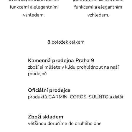
funkcemi a elegantním
funkcemi a elegantním
vzhledem.
vzhledem.
8
položek celkem
O
v
l
Kamenná prodejna Praha 9
á
zboží si můžete v klidu prohlédnout na naší
d
prodejně
a
c
í
Oficiální prodejce
p
produktů GARMIN, COROS, SUUNTO a další
r
v
k
Zboží skladem
y
většinou doručíme do druhého dne
v