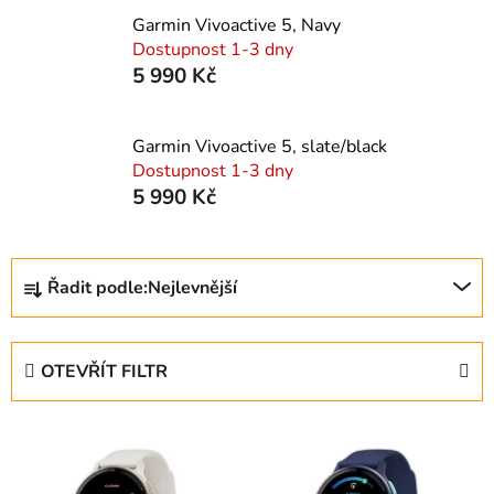
Garmin Vivoactive 5, Navy
Dostupnost 1-3 dny
5 990 Kč
Garmin Vivoactive 5, slate/black
Dostupnost 1-3 dny
5 990 Kč
Ř
Řadit podle:
Nejlevnější
a
z
e
OTEVŘÍT FILTR
n
í
V
p
ý
r