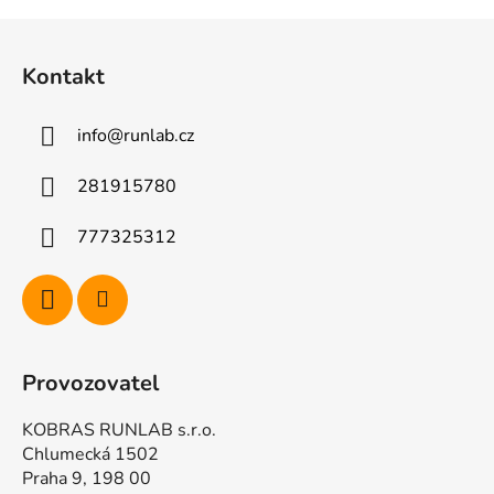
ý
Z
p
á
i
Kontakt
p
s
u
a
info
@
runlab.cz
t
í
281915780
777325312
Provozovatel
KOBRAS RUNLAB s.r.o.
Chlumecká 1502
Praha 9, 198 00