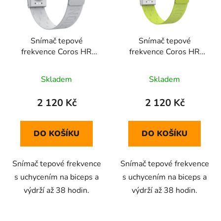
s
r
p
o
r
d
Snímač tepové
Snímač tepové
o
u
frekvence Coros HR
frekvence Coros HR
d
k
Monitor Grey
Monitor Lime
u
t
Skladem
Skladem
k
ů
t
2 120 Kč
2 120 Kč
ů
DO KOŠÍKU
DO KOŠÍKU
Snímač tepové frekvence
Snímač tepové frekvence
s uchycením na biceps a
s uchycením na biceps a
výdrží až 38 hodin.
výdrží až 38 hodin.