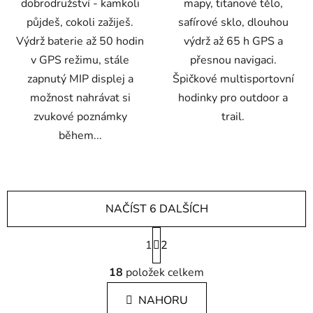
dobrodružství - kamkoli
mapy, titanové tělo,
půjdeš, cokoli zažiješ.
safírové sklo, dlouhou
Výdrž baterie až 50 hodin
výdrž až 65 h GPS a
v GPS režimu, stále
přesnou navigaci.
zapnutý MIP displej a
Špičkové multisportovní
možnost nahrávat si
hodinky pro outdoor a
zvukové poznámky
trail.
během...
NAČÍST 6 DALŠÍCH
S
1
t
2
r
O
á
18
položek celkem
v
n
l
k
NAHORU
á
o