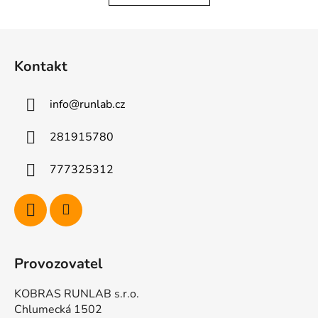
d
v
a
á
Z
c
n
á
í
í
Kontakt
p
p
r
a
v
info
@
runlab.cz
t
k
í
y
281915780
v
ý
777325312
p
i
s
u
Provozovatel
KOBRAS RUNLAB s.r.o.
Chlumecká 1502