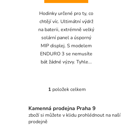
Hodinky určené pro ty, co
chtějí víc. Ultimátní výdrž
na baterii, extrémně velký
solární panel a úsporný
MIP displej. S modelem
ENDURO 3 se nemusíte
bát žádné výzvy. Tyhle...
1
položek celkem
O
v
l
Kamenná prodejna Praha 9
á
zboží si můžete v klidu prohlédnout na naší
d
prodejně
a
c