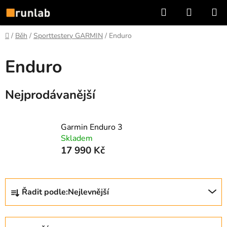
Přejít
Hledat
NÁKUP
na
KOŠÍK
obsah
Domů
/
Běh
/
Sporttestery GARMIN
/
Enduro
Enduro
Nejprodávanější
Garmin Enduro 3
Skladem
17 990 Kč
Ř
Řadit podle:
Nejlevnější
a
z
e