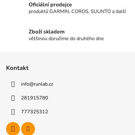
í
Oficiální prodejce
p
produktů GARMIN, COROS, SUUNTO a další
r
v
k
Zboží skladem
y
většinou doručíme do druhého dne
v
ý
Z
p
á
i
Kontakt
p
s
u
a
info
@
runlab.cz
t
í
281915780
777325312