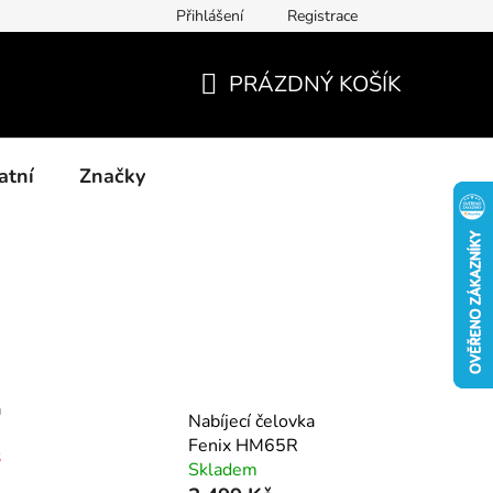
Přihlášení
Registrace
Kontakty
Blog-rady, tipy, recenze
PRÁZDNÝ KOŠÍK
NÁKUPNÍ
KOŠÍK
atní
Značky
a
Nabíjecí čelovka
Fenix HM65R
3
Skladem