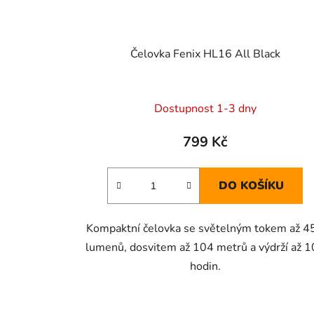
u
k
t
Čelovka Fenix HL16 All Black
ů
Dostupnost 1-3 dny
799 Kč
DO KOŠÍKU
Kompaktní čelovka se světelným tokem až 4
lumenů, dosvitem až 104 metrů a výdrží až 
hodin.