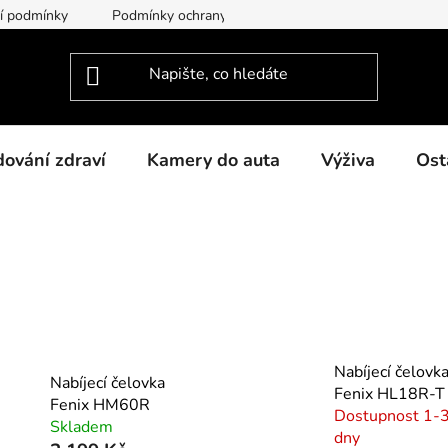
í podmínky
Podmínky ochrany osobních údajů
O nás
dování zdraví
Kamery do auta
Výživa
Ost
Nabíjecí čelovk
Nabíjecí čelovka
Fenix HL18R-T
Fenix HM60R
Dostupnost 1-
Skladem
dny