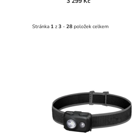
3 299 Kč
Stránka
1
z
3
-
28
položek celkem
V
ý
p
i
s
p
r
o
d