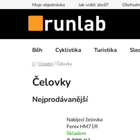
Přejít
Moje objednávka
Jak vrátit zboží?
Obchodn
na
obsah
Běh
Cyklistika
Turistika
Sle
Domů
/
Ostatní
/
Čelovky
Čelovky
Nejprodávanější
Nabíjecí čelovka
Fenix HM71R
Skladem