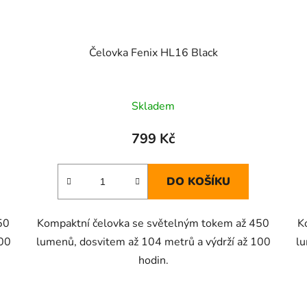
Čelovka Fenix HL16 Black
Skladem
799 Kč
DO KOŠÍKU
50
Kompaktní čelovka se světelným tokem až 450
K
100
lumenů, dosvitem až 104 metrů a výdrží až 100
lu
hodin.