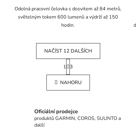
Odolná pracovní čelovka s dosvitem až 84 metrů,
světelným tokem 600 lumenů a výdrží až 150
hodin.
d
NAČÍST 12 DALŠÍCH
S
1
t
3
O
r
v
á
l
NAHORU
n
á
k
d
o
v
a
á
c
Oficiální prodejce
n
í
produktů GARMIN, COROS, SUUNTO a
í
p
další
r