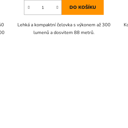
DO KOŠÍKU
50
Lehká a kompaktní čelovka s výkonem až 300
K
100
lumenů a dosvitem 88 metrů.