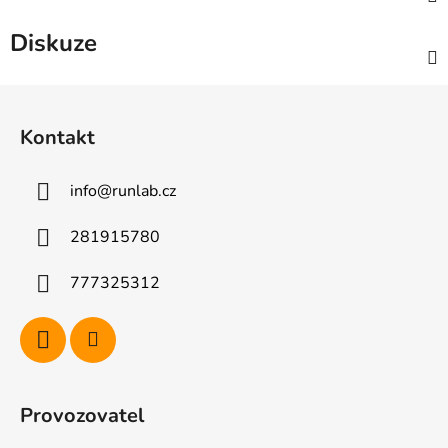
Diskuze
Z
á
Kontakt
p
a
info
@
runlab.cz
t
í
281915780
777325312
Provozovatel