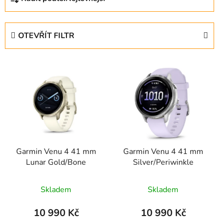
a
z
e
OTEVŘÍT FILTR
n
í
V
p
ý
r
p
o
i
d
s
u
p
k
r
t
Garmin Venu 4 41 mm
Garmin Venu 4 41 mm
o
ů
Lunar Gold/Bone
Silver/Periwinkle
d
u
Skladem
Skladem
k
t
10 990 Kč
10 990 Kč
ů