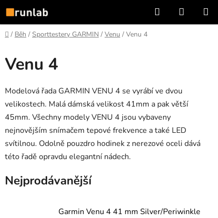
Přejít
Hledat
NÁKUP
na
KOŠÍK
obsah
Domů
/
Běh
/
Sporttestery GARMIN
/
Venu
/
Venu 4
Venu 4
Modelová řada GARMIN VENU 4 se vyrábí ve dvou
velikostech. Malá dámská velikost 41mm a pak větší
45mm. Všechny modely VENU 4 jsou vybaveny
nejnovějším snímačem tepové frekvence a také LED
svítilnou. Odolně pouzdro hodinek z nerezové oceli dává
této řadě opravdu elegantní nádech.
Nejprodávanější
Garmin Venu 4 41 mm Silver/Periwinkle