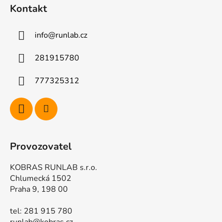
á
i
Kontakt
p
s
u
a
info
@
runlab.cz
t
í
281915780
777325312
Provozovatel
KOBRAS RUNLAB s.r.o.
Chlumecká 1502
Praha 9, 198 00
tel: 281 915 780