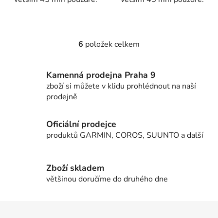
6
položek celkem
O
v
l
Kamenná prodejna Praha 9
á
zboží si můžete v klidu prohlédnout na naší
d
prodejně
a
c
í
Oficiální prodejce
p
produktů GARMIN, COROS, SUUNTO a další
r
v
k
Zboží skladem
y
většinou doručíme do druhého dne
v
ý
Z
p