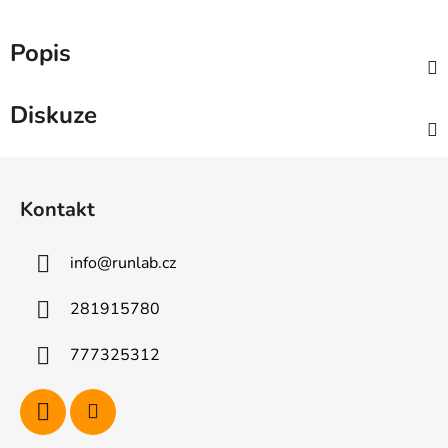
Popis
Diskuze
Z
á
Kontakt
p
a
info
@
runlab.cz
t
í
281915780
777325312