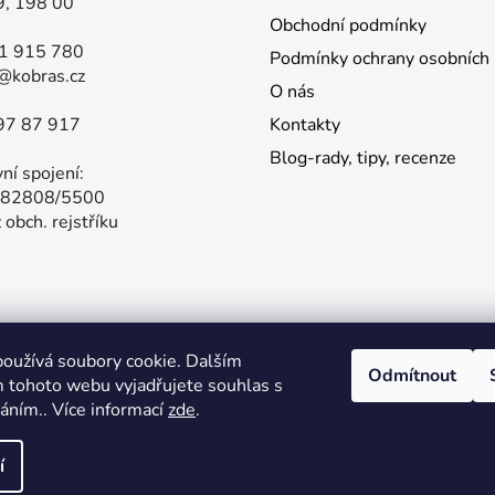
9, 198 00
Obchodní podmínky
81 915 780
Podmínky ochrany osobních 
@kobras.cz
O nás
97 87 917
Kontakty
Blog-rady, tipy, recenze
ní spojení:
82808/5500
 obch. rejstříku
oužívá soubory cookie. Dalším
í nabídka produktů GARMIN na našem hlavním obchodě. Stačí 
Odmítnout
 tohoto webu vyjadřujete souhlas s
váním.. Více informací
zde
.
také
í
estery
. Všechna práva vyhrazena.