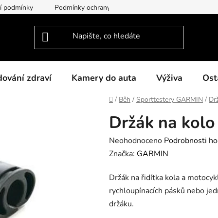
í podmínky
Podmínky ochrany osobních údajů
O nás
dování zdraví
Kamery do auta
Výživa
Ost
Domů
/
Běh
/
Sporttestery GARMIN
/
Dr
Držák na kolo
Průměrné
Neohodnoceno
Podrobnosti ho
hodnocení
Značka:
GARMIN
produktu
Držák na řidítka kola a motocyk
je
rychloupínacích pásků nebo j
0,0
držáku.
z