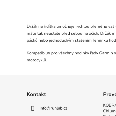
Držák na řidítka umožnuje rychlou přeměnu vaši
máte tak neustále před sebou na očích. Držák m
pásků nebo jednoduchým stažením řemínku hod
Kompatibilní pro všechny hodinky řady Garmin s
motocyklů.
Z
á
Kontakt
Prov
p
a
KOBRA
info
@
runlab.cz
t
Chlum