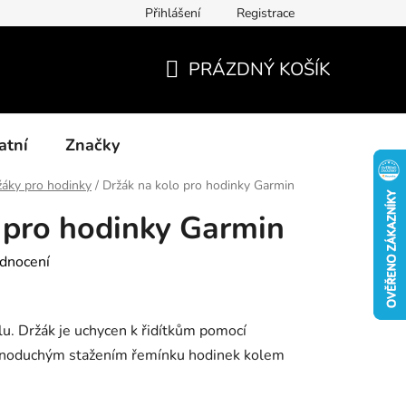
Přihlášení
Registrace
Kontakty
Blog-rady, tipy, recenze
PRÁZDNÝ KOŠÍK
NÁKUPNÍ
KOŠÍK
atní
Značky
žáky pro hodinky
/
Držák na kolo pro hodinky Garmin
 pro hodinky Garmin
dnocení
lu. Držák je uchycen k řidítkům pomocí
ednoduchým stažením řemínku hodinek kolem