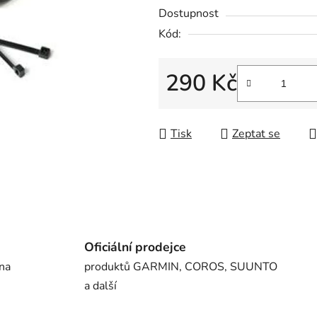
5
Dostupnost
hvězdiček.
Kód:
290 Kč
Měrná cena:
Tisk
Zeptat se
Oficiální prodejce
 na
produktů GARMIN, COROS, SUUNTO
a další