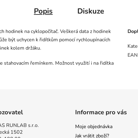
Popis
Diskuze
ch hodinek na cyklopočítač. Veškerá data z hodinek
Dopl
ůže být uchycen k řidítkům pomocí rychloupínacích
Kate
inek kolem držáku.
EAN
e stahovacím řemínkem. Možnost využití i na řidítka
ozovatel
Informace pro vás
S RUNLAB s.r.o.
Moje objednávka
ecká 1502
Jak vrátit zboží?