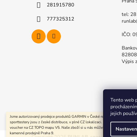
í
Praha 
281915780
tel: 2
777325312
runlab
IČO: 0
Bankov
82808
Výpis z
Tento web p
Kompletn
procházením
jejich použí
Jsme autorizovaný prodejce produktů GARMIN v České republice. Všechny
sporttestery jsou z české distribuce, v plné CZ lokalizaci. Součástí dodávky je 
voucher na CZ TOPO mapu V5. Naše zboží si u nás můžete prohlédnout i na
Nastaven
kamenné prodejně Praha 9.
Copyright 2026
RUNLAB-specialista na sportt