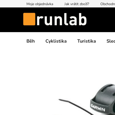
Přejít
Moje objednávka
Jak vrátit zboží?
Obchodn
na
obsah
Běh
Cyklistika
Turistika
Sle