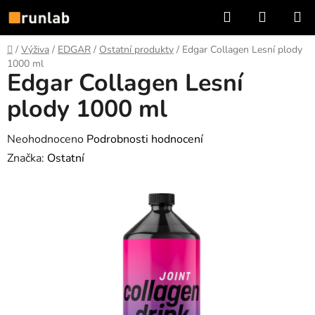
Přejít
Hledat
NÁKUP
na
KOŠÍK
obsah
Domů
/
Výživa
/
EDGAR
/
Ostatní produkty
/
Edgar Collagen Lesní plody
1000 ml
Edgar Collagen Lesní
plody 1000 ml
Průměrné
Neohodnoceno
Podrobnosti hodnocení
hodnocení
Značka:
Ostatní
produktu
je
0,0
z
5
hvězdiček.