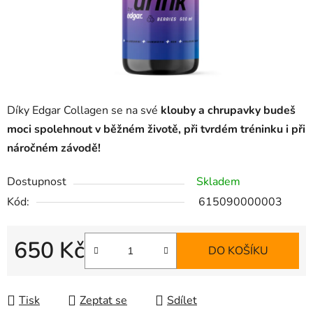
Díky Edgar Collagen se na své
klouby a chrupavky budeš
moci spolehnout v běžném životě, při tvrdém tréninku i při
náročném závodě!
Dostupnost
Skladem
Kód:
615090000003
650 Kč
DO KOŠÍKU
Měrná cena:
Tisk
Zeptat se
Sdílet