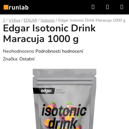
Přejít
Hledat
NÁKUP
na
KOŠÍK
obsah
Domů
/
Výživa
/
EDGAR
/
Isotonic
/
Edgar Isotonic Drink Maracuja 1000 g
Edgar Isotonic Drink
Maracuja 1000 g
Průměrné
Neohodnoceno
Podrobnosti hodnocení
hodnocení
Značka:
Ostatní
produktu
je
0,0
z
5
hvězdiček.