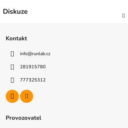
Diskuze
Z
á
Kontakt
p
a
info
@
runlab.cz
t
í
281915780
777325312
Provozovatel