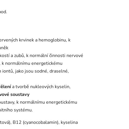
pod.
červených krvinek a hemoglobinu, k
uněk
 kostí a zubů, k normální činnosti nervové
í), k normálnímu energetickému
 iontů, jako jsou sodné, draselné,
ělení
a tvorbě nukleových kyselin,
rvové soustavy
 soustavy, k normálnímu energetickému
nitního systému.
stová), B12 (cyanocobalamin), kyselina