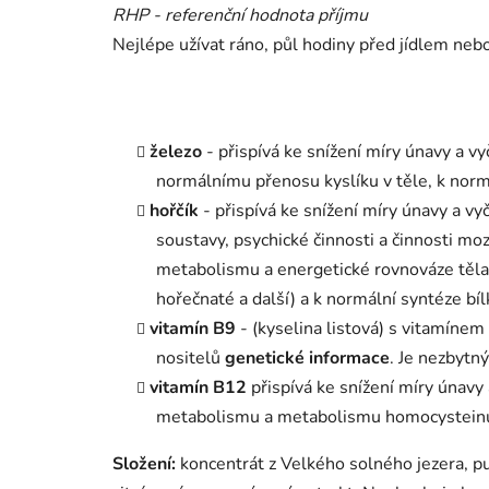
RHP - referenční hodnota příjmu
Nejlépe užívat ráno, půl hodiny před jídlem neb
železo
- přispívá ke snížení míry únavy a 
normálnímu přenosu kyslíku v těle, k norm
hořčík
- přispívá ke snížení míry únavy a vy
soustavy, psychické činnosti a činnosti m
metabolismu a energetické rovnováze těla, 
hořečnaté a další) a k normální syntéze bíl
vitamín B9
- (kyselina listová) s vitamínem
nositelů
genetické informace
. Je nezbytn
vitamín B12
přispívá ke snížení míry únavy
metabolismu a metabolismu homocysteinu, 
Složení:
koncentrát z Velkého solného jezera, pur