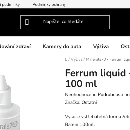
í podmínky
Podmínky ochrany osobních údajů
O nás
dování zdraví
Kamery do auta
Výživa
Ost
Domů
/
Výživa
/
Minerals70
/
Ferrum liqu
Ferrum liquid 
100 ml
Průměrné
Neohodnoceno
Podrobnosti ho
hodnocení
Značka:
Ostatní
produktu
Vysoce vstřebatelná forma žel
je
Balení 100ml.
0,0