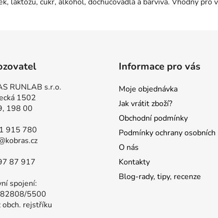
k, laktózu, cukr, alkohol, dochucovadla a barviva. Vhodný pro 
ozovatel
Informace pro vás
S RUNLAB s.r.o.
Moje objednávka
ecká 1502
Jak vrátit zboží?
9, 198 00
Obchodní podmínky
81 915 780
Podmínky ochrany osobních 
@kobras.cz
O nás
97 87 917
Kontakty
Blog-rady, tipy, recenze
ní spojení:
82808/5500
 obch. rejstříku