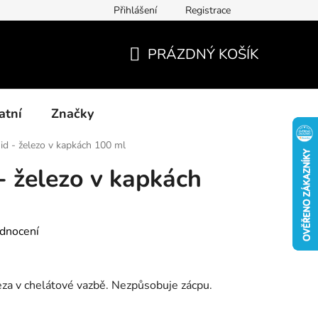
Přihlášení
Registrace
Kontakty
Blog-rady, tipy, recenze
PRÁZDNÝ KOŠÍK
NÁKUPNÍ
KOŠÍK
atní
Značky
id - železo v kapkách 100 ml
- železo v kapkách
dnocení
eza v chelátové vazbě. Nezpůsobuje zácpu.