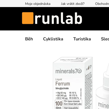
Přejít
Moje objednávka
Jak vrátit zboží?
Obchodn
na
obsah
Běh
Cyklistika
Turistika
Sle