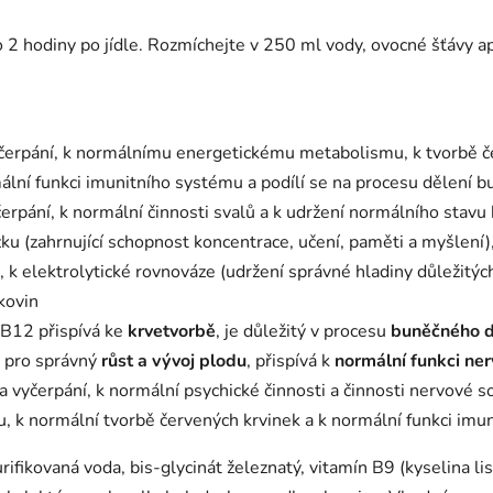
o 2 hodiny po jídle. Rozmíchejte v 250 ml vody, ovocné šťávy a
vyčerpání, k normálnímu energetickému metabolismu, k tvorbě 
ální funkci imunitního systému a podílí se na procesu dělení b
čerpání, k normální činnosti svalů a k udržení normálního stavu
ozku (zahrnující schopnost koncentrace, učení, paměti a myšlen
k elektrolytické rovnováze (udržení správné hladiny důležitých
kovin
 B12 přispívá ke
krvetvorbě
, je důležitý v procesu
buněčného d
ý pro správný
růst a vývoj plodu
, přispívá k
normální funkci ne
 a vyčerpání, k normální psychické činnosti a činnosti nervové
k normální tvorbě červených krvinek a k normální funkci imu
ifikovaná voda, bis-glycinát železnatý, vitamín B9 (kyselina li