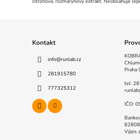
citrónová, rozmarýnový extrakt. Neobsahuje lepe
Z
á
Kontakt
Prov
p
a
KOBRA
info
@
runlab.cz
t
Chlum
í
Praha 
281915780
tel: 2
777325312
runlab
IČO: 0
Bankov
82808
Výpis z