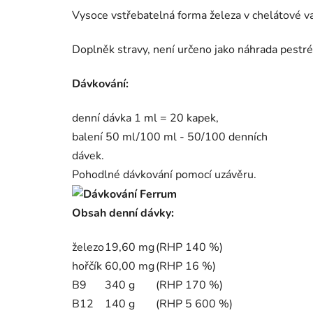
Vysoce vstřebatelná forma železa v chelátové 
Doplněk stravy, není určeno jako náhrada pestré
Dávkování:
denní dávka 1 ml = 20 kapek,
balení 50 ml/100 ml - 50/100 denních
dávek.
Pohodlné dávkování pomocí uzávěru.
Obsah denní dávky:
železo
19,60 mg
(RHP 140 %)
hořčík
60,00 mg
(RHP 16 %)
B9
340 g
(RHP 170 %)
B12
140 g
(RHP 5 600 %)