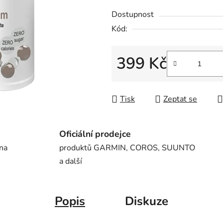
z
Dostupnost
5
Kód:
hvězdiček.
399 Kč
Měrná cena:
Tisk
Zeptat se
Oficiální prodejce
 na
produktů GARMIN, COROS, SUUNTO
a další
Popis
Diskuze