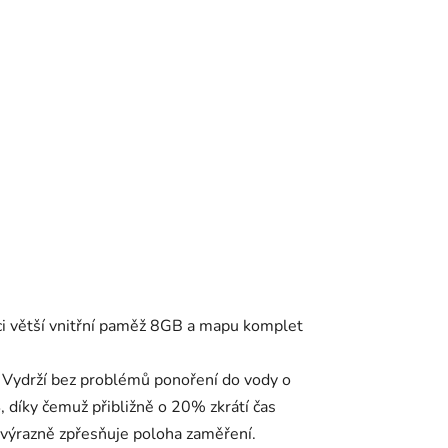
ci větší vnitřní paměž 8GB a mapu komplet
ě. Vydrží bez problémů ponoření do vody o
díky čemuž přibližně o 20% zkrátí čas
 výrazně zpřesňuje poloha zaměření.