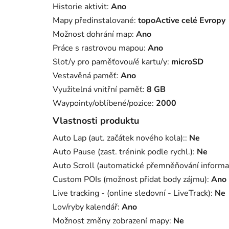
Historie aktivit
:
Ano
Mapy předinstalované
:
topoActive celé Evropy
Možnost dohrání map
:
Ano
Práce s rastrovou mapou
:
Ano
Slot/y pro paměťovou/é kartu/y
:
microSD
Vestavěná paměť
:
Ano
Využitelná vnitřní paměť
:
8 GB
Waypointy/oblíbené/pozice
:
2000
Vlastnosti produktu
Auto Lap (aut. začátek nového kola):
:
Ne
Auto Pause (zast. trénink podle rychl.)
:
Ne
Auto Scroll (automatické přemněňování informačn
Custom POIs (možnost přidat body zájmu)
:
Ano
Live tracking - (online sledovní - LiveTrack)
:
Ne
Lov/ryby kalendář
:
Ano
Možnost změny zobrazení mapy
:
Ne