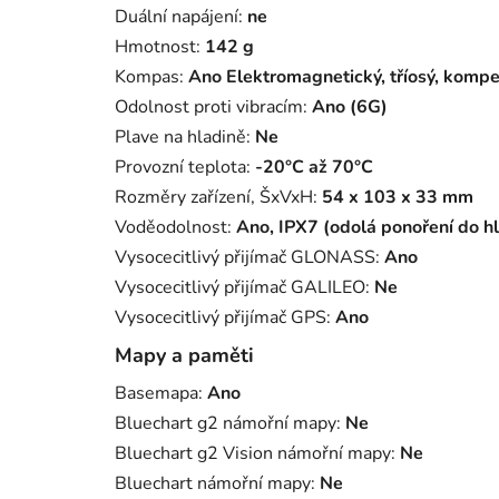
Duální napájení
:
ne
Hmotnost
:
142 g
Kompas
:
Ano Elektromagnetický, tříosý, komp
Odolnost proti vibracím
:
Ano (6G)
Plave na hladině
:
Ne
Provozní teplota
:
-20°C až 70°C
Rozměry zařízení, ŠxVxH
:
54 x 103 x 33 mm
Voděodolnost
:
Ano, IPX7 (odolá ponoření do h
Vysocecitlivý přijímač GLONASS
:
Ano
Vysocecitlivý přijímač GALILEO
:
Ne
Vysocecitlivý přijímač GPS
:
Ano
Mapy a paměti
Basemapa
:
Ano
Bluechart g2 námořní mapy
:
Ne
Bluechart g2 Vision námořní mapy
:
Ne
Bluechart námořní mapy
:
Ne