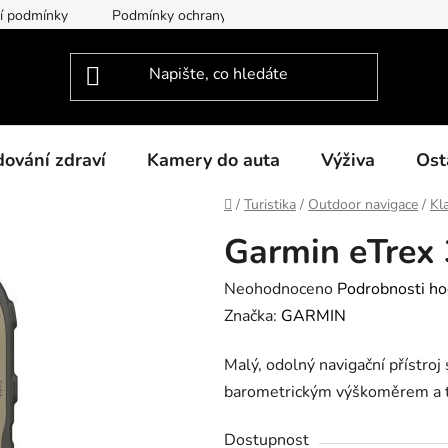
í podmínky
Podmínky ochrany osobních údajů
O nás
dování zdraví
Kamery do auta
Výživa
Ost
Domů
/
Turistika
/
Outdoor navigace
/
Kl
Garmin eTrex
Průměrné
Neohodnoceno
Podrobnosti ho
hodnocení
Značka:
GARMIN
produktu
Malý, odolný navigační přístr
je
barometrickým výškoměrem a tu
0,0
z
Dostupnost