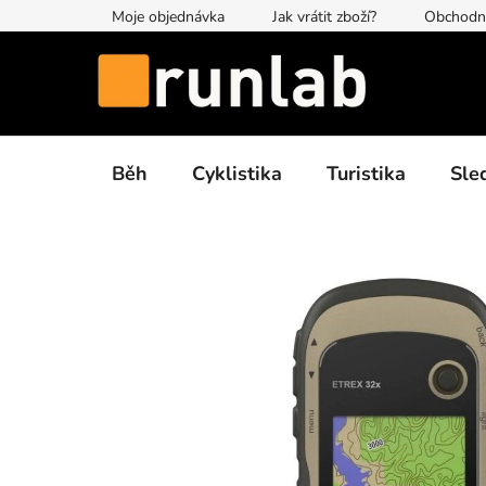
Přejít
Moje objednávka
Jak vrátit zboží?
Obchodn
na
obsah
Běh
Cyklistika
Turistika
Sle