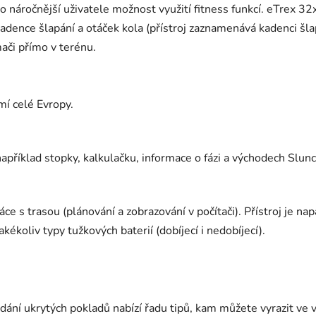
 náročnější uživatele možnost využití fitness funkcí. eTrex 3
kadence šlapání a otáček kola (přístroj zaznamenává kadenci šl
ači přímo v terénu.
í celé Evropy.
říklad stopky, kalkulačku, informace o fázi a východech Slunc
ce s trasou (plánování a zobrazování v počítači). Přístroj je 
ékoliv typy tužkových baterií (dobíjecí i nedobíjecí).
ání ukrytých pokladů nabízí řadu tipů, kam můžete vyrazit ve v