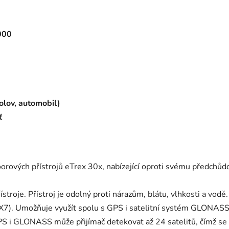
000
bolov, automobil)
ť
rových přístrojů eTrex 30x, nabízející oproti svému předchůd
stroje. Přístroj je odolný proti nárazům, blátu, vlhkosti a vod
7). Umožňuje využít spolu s GPS i satelitní systém GLONASS, 
PS i GLONASS může přijímač detekovat až 24 satelitů, čímž se