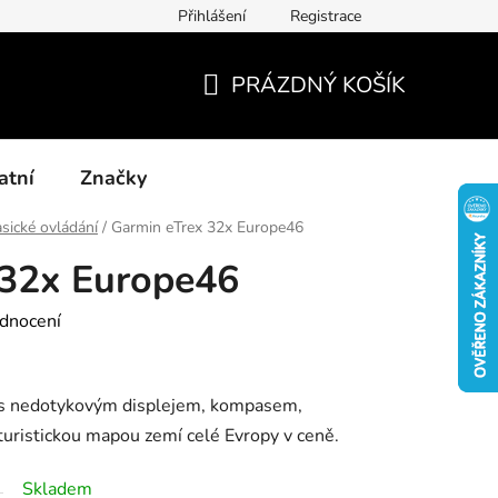
Přihlášení
Registrace
Kontakty
Blog-rady, tipy, recenze
PRÁZDNÝ KOŠÍK
NÁKUPNÍ
KOŠÍK
atní
Značky
asické ovládání
/
Garmin eTrex 32x Europe46
 32x Europe46
dnocení
oj s nedotykovým displejem, kompasem,
ristickou mapou zemí celé Evropy v ceně.
Skladem