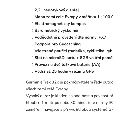
2,2" nedotykový displej
Mapa zemí celé Evropy v měřítku 1 : 100 
Elektromagnetický kompas
Barometrický výškoměr
Voděodolné provedení dle normy IPX7
Podpora pro Geocaching
Všestrané použití (turistika, cyklistika, ry
Slot na microSD kartu + 8GB vnitřní pamě
Provoz na dvě tužkové baterie (AA)
Výdrž až 25 hodin v režimu GPS
Garmin eTrex 32x je pokračovatelem řady outdoo
všech zemí celé Evropy.
Vysoký důraz je kladen na odolnost a pevnost pří
hloubce 1 metr po dobu 30 minut (dle normy IPX
zaměření navigace a při využití obou systémů G