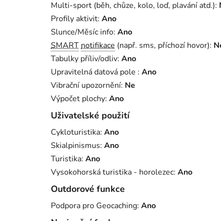
Multi-sport (běh, chůze, kolo, loď, plavání atd.)
:
Profily aktivit
:
Ano
Slunce/Měsíc info
:
Ano
SMART
notifikace
(např. sms, příchozí hovor)
:
N
Tabulky příliv/odliv
:
Ano
Upravitelná datová pole
:
Ano
Vibrační upozornění
:
Ne
Výpočet plochy
:
Ano
Uživatelské použití
Cykloturistika
:
Ano
Skialpinismus
:
Ano
Turistika
:
Ano
Vysokohorská turistika - horolezec
:
Ano
Outdorové funkce
Podpora pro Geocaching
:
Ano