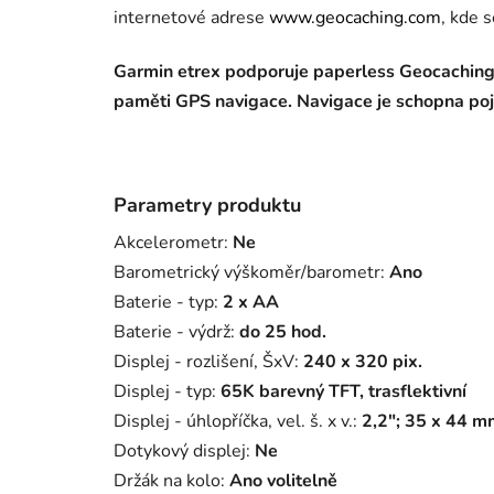
internetové adrese
www.geocaching.com
, kde 
Garmin etrex podporuje paperless Geocaching,
paměti GPS navigace. Navigace je schopna pojmo
Parametry produktu
Akcelerometr
:
Ne
Barometrický výškoměr/barometr
:
Ano
Baterie - typ
:
2 x AA
Baterie - výdrž
:
do 25 hod.
Displej - rozlišení, ŠxV
:
240 x 320 pix.
Displej - typ
:
65K barevný TFT, trasflektivní
Displej - úhlopříčka, vel. š. x v.
:
2,2"; 35 x 44 m
Dotykový displej
:
Ne
Držák na kolo
:
Ano volitelně