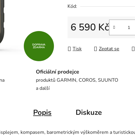
5
Kód:
hvězdiček.
6 590 Kč
Měrná cena:
DOPRAVA
ZDARMA
Tisk
Zeptat se
Oficiální prodejce
 na
produktů GARMIN, COROS, SUUNTO
a další
Popis
Diskuze
 displejem, kompasem, barometrickým výškoměrem a turisticko