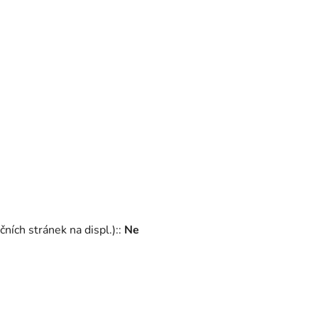
ích stránek na displ.):
:
Ne