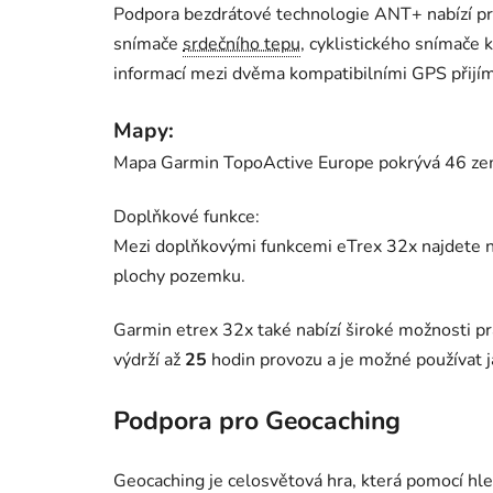
Podpora bezdrátové technologie ANT+ nabízí pro
snímače
srdečního tepu
, cyklistického snímače 
informací mezi dvěma kompatibilními GPS přijím
Mapy:
Mapa Garmin TopoActive Europe pokrývá 46 zem
Doplňkové funkce:
Mezi doplňkovými funkcemi eTrex 32x najdete nap
plochy pozemku.
Garmin etrex 32x také nabízí široké možnosti prá
výdrží až
25
hodin provozu a je možné používat jak
Podpora pro Geocaching
Geocaching je celosvětová hra, která pomocí hled