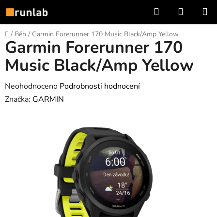
Přejít
Hledat
NÁKUP
na
KOŠÍK
obsah
Domů
/
Běh
/
Garmin Forerunner 170 Music Black/Amp Yellow
Garmin Forerunner 170
Music Black/Amp Yellow
Průměrné
Neohodnoceno
Podrobnosti hodnocení
hodnocení
Značka:
GARMIN
produktu
je
0,0
z
5
hvězdiček.