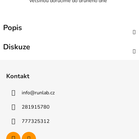
většinou doručíme do druhého dne
Popis
Diskuze
Z
á
Kontakt
p
a
info
@
runlab.cz
t
í
281915780
777325312