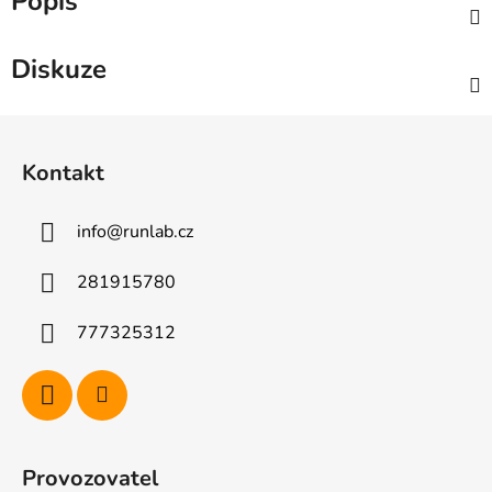
Popis
Diskuze
Z
á
Kontakt
p
a
info
@
runlab.cz
t
í
281915780
777325312
Provozovatel