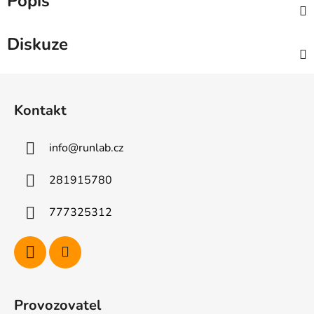
Popis
Diskuze
Z
á
Kontakt
p
a
info
@
runlab.cz
t
í
281915780
777325312
Provozovatel