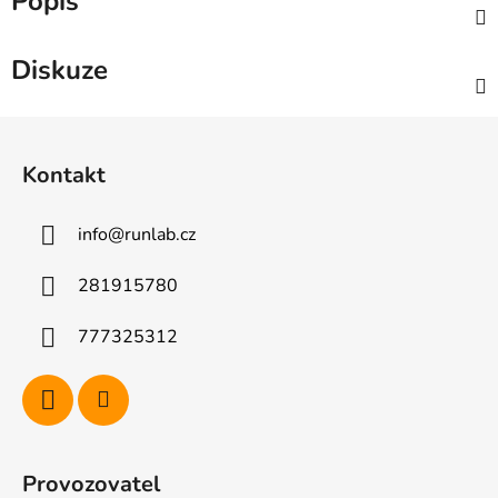
Popis
Diskuze
Z
á
Kontakt
p
a
info
@
runlab.cz
t
í
281915780
777325312
Provozovatel