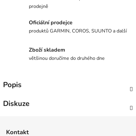
prodejně
Oficiální prodejce
produktů GARMIN, COROS, SUUNTO a další
Zboží skladem
většinou doručíme do druhého dne
Popis
Diskuze
Z
á
Kontakt
p