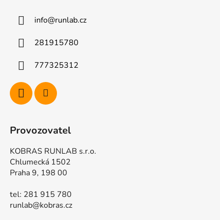
a
info
@
runlab.cz
t
í
281915780
777325312
Provozovatel
KOBRAS RUNLAB s.r.o.
Chlumecká 1502
Praha 9, 198 00
tel: 281 915 780
runlab@kobras.cz