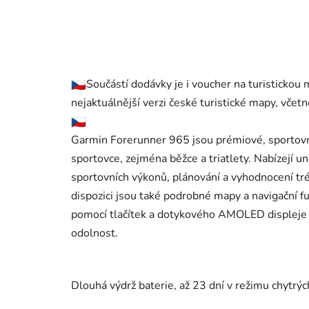
Součástí dodávky je i voucher na turisticko
nejaktuálnější verzi české turistické mapy, včetn
Garmin Forerunner 965 jsou prémiové, sportovn
sportovce, zejména běžce a triatlety. Nabízejí u
sportovních výkonů, plánování a vyhodnocení trén
dispozici jsou také podrobné mapy a navigační f
pomocí tlačítek a dotykového AMOLED displeje k
odolnost.
Dlouhá výdrž baterie, až 23 dní v režimu chytrýc