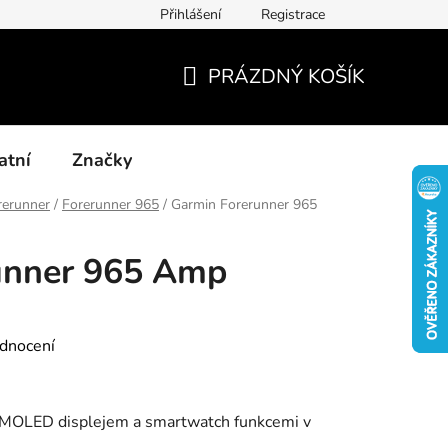
Přihlášení
Registrace
Kontakty
Blog-rady, tipy, recenze
PRÁZDNÝ KOŠÍK
NÁKUPNÍ
KOŠÍK
atní
Značky
rerunner
/
Forerunner 965
/
Garmin Forerunner 965
unner 965 Amp
dnocení
AMOLED displejem a smartwatch funkcemi v