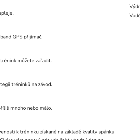
Výdr
spleje.
Vodě
-band GPS přijímač.
 trénink můžete zařadit.
egii tréninků na závod.
příliš mnoho nebo málo.
enosti k tréninku získané na základě kvality spánku,