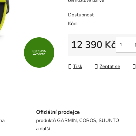
černožluté barvě.
0,0
z
Dostupnost
5
Kód:
hvězdiček.
12 390 Kč
DOPRAVA
Měrná cena:
ZDARMA
Tisk
Zeptat se
Oficiální prodejce
 na
produktů GARMIN, COROS, SUUNTO
a další