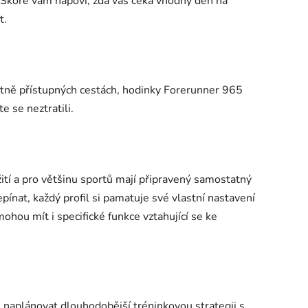
. Skóre vám napoví, zda vás čeká vhodný den na
t.
patně přístupných cestách, hodinky Forerunner 965
e se neztratili.
tí a pro většinu sportů mají připravený samostatný
epínat, každý profil si pamatuje své vlastní nastavení
mohou mít i specifické funkce vztahující se ke
aplánovat dlouhodobější tréninkovou strategii s