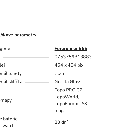
ňkové parametry
gorie
Forerunner 965
0753759313883
lej
454 x 454 pix
riál lunety
titan
riál sklíčka
Gorilla Glass
Topo PRO CZ,
TopoWorld,
omapy
TopoEurope, SKI
maps
ž baterie
23 dní
twatch