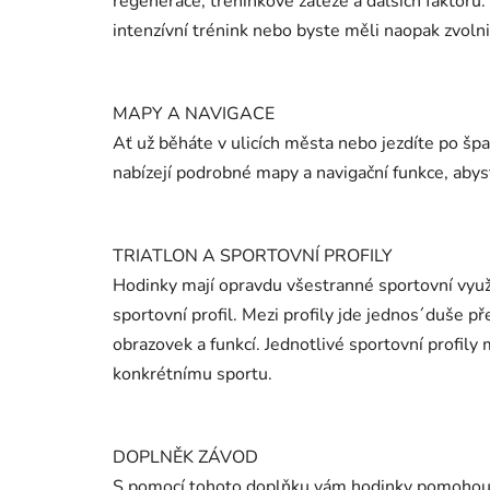
regenerace, tréninkové zátěže a dalších faktorů
intenzívní trénink nebo byste měli naopak zvolni
MAPY A NAVIGACE
Ať už běháte v ulicích města nebo jezdíte po š
nabízejí podrobné mapy a navigační funkce, abyst
TRIATLON A SPORTOVNÍ PROFILY
Hodinky mají opravdu všestranné sportovní využi
sportovní profil. Mezi profily jde jednos´duše př
obrazovek a funkcí. Jednotlivé sportovní profily 
konkrétnímu sportu.
DOPLNĚK ZÁVOD
S pomocí tohoto doplňku vám hodinky pomohou n