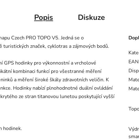
Popis
Diskuze
u mapu Czech PRO TOPO V5. Jedná se o
Dopl
ě turistických značek, cyklotras a zájmových bodů.
Kate
EAN
í GPS hodinky pro výkonnostní a vrcholové
Disp
nikátní kombinaci funkcí pro všestranné měření
inků a měření široké škály zdravotních veličin. K
Mate
unkce. Hodinky nabízí plnohodnotné duální ovládání
Mate
rytého ze stran titanovou lunetou poskytující vyšší
Top
h hodinek.
Výdr
smar