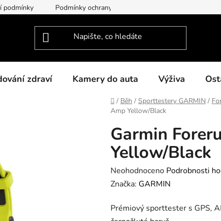
í podmínky
Podmínky ochrany osobních údajů
O nás
dování zdraví
Kamery do auta
Výživa
Ost
Domů
/
Běh
/
Sporttestery GARMIN
/
Fo
Amp Yellow/Black
Garmin Forer
Yellow/Black
Průměrné
Neohodnoceno
Podrobnosti ho
hodnocení
Značka:
GARMIN
produktu
Prémiový sporttester s GPS, 
je