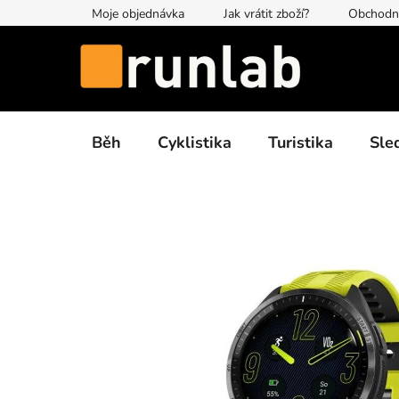
Přejít
Moje objednávka
Jak vrátit zboží?
Obchodn
na
obsah
Běh
Cyklistika
Turistika
Sle