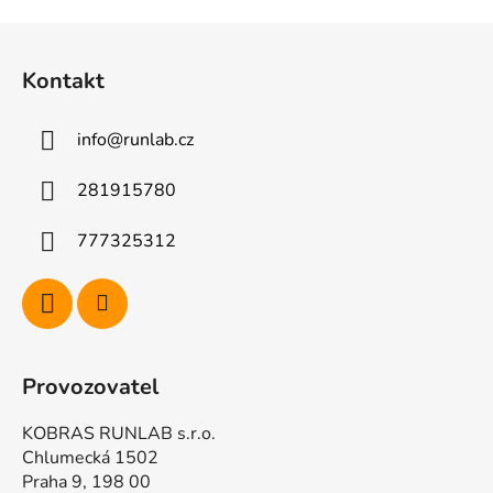
Z
á
Kontakt
p
a
info
@
runlab.cz
t
í
281915780
777325312
Provozovatel
KOBRAS RUNLAB s.r.o.
Chlumecká 1502
Praha 9, 198 00