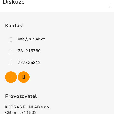
Diskuze
Z
á
Kontakt
p
a
info
@
runlab.cz
t
í
281915780
777325312
Provozovatel
KOBRAS RUNLAB s.r.o.
Chlumecká 1502