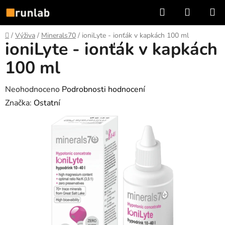
Přejít
Hledat
NÁKUP
na
KOŠÍK
obsah
Domů
/
Výživa
/
Minerals70
/
ioniLyte - ionťák v kapkách 100 ml
ioniLyte - ionťák v kapkách
100 ml
Průměrné
Neohodnoceno
Podrobnosti hodnocení
hodnocení
Značka:
Ostatní
produktu
je
0,0
z
5
hvězdiček.