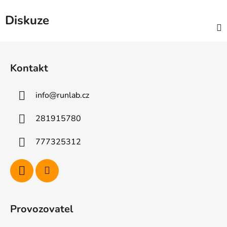
Diskuze
Z
á
Kontakt
p
a
info
@
runlab.cz
t
í
281915780
777325312
Provozovatel