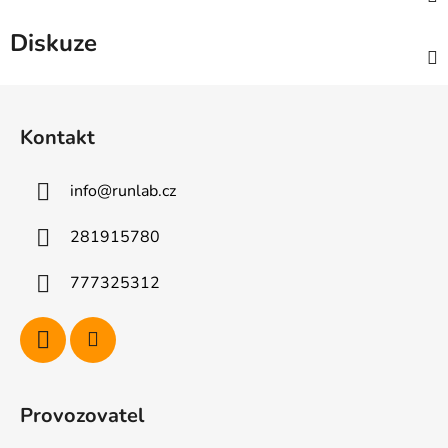
Diskuze
Z
á
Kontakt
p
a
info
@
runlab.cz
t
í
281915780
777325312
Provozovatel