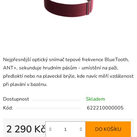
Nejpřesnější optický snímač tepové frekvence BlueTooth,
ANT+, sekunduje hrudním pásům - umístění na paži,
předloktí nebo na plavecké brýle, kde navíc měří vzdálenost
při plavání v bazénu.
Dostupnost
Skladem
Kód:
622210000005
2 290 Kč
DO KOŠÍKU