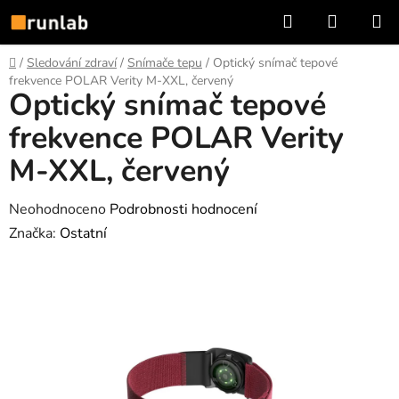
Přejít
Hledat
NÁKUP
na
KOŠÍK
obsah
Domů
/
Sledování zdraví
/
Snímače tepu
/
Optický snímač tepové
frekvence POLAR Verity M-XXL, červený
Optický snímač tepové
frekvence POLAR Verity
M-XXL, červený
Průměrné
Neohodnoceno
Podrobnosti hodnocení
hodnocení
Značka:
Ostatní
produktu
je
0,0
z
5
hvězdiček.