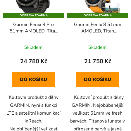
DOPRAVA ZDARMA
DOPRAVA ZDARMA
Garmin Fenix 8 Pro
Garmin Fenix 8 51mm
51mm AMOLED, Titan
AMOLED, Titan
Sapphire Black/Pebble
Sapphire Graphite
Grey
Orange
Skladem
Skladem
24 780 Kč
21 750 Kč
DO KOŠÍKU
DO KOŠÍKU
Kultovní produkt z dílny
Kultovní produkt z dílny
GARMIN, nyní s funkcí
GARMIN. Nejoblíbenější
LTE a satelitní komunikací
velikost 51mm ve fresh
InReach.
barvách. Titanová luneta v
Nejoblíbenější velikost
přirozené barvě a jasná