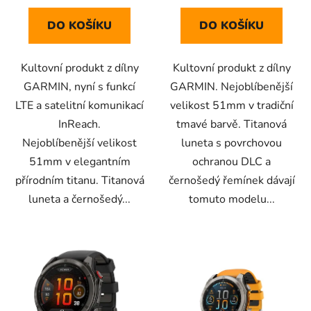
DO KOŠÍKU
DO KOŠÍKU
Kultovní produkt z dílny
Kultovní produkt z dílny
GARMIN, nyní s funkcí
GARMIN. Nejoblíbenější
LTE a satelitní komunikací
velikost 51mm v tradiční
InReach.
tmavé barvě. Titanová
Nejoblíbenější velikost
luneta s povrchovou
51mm v elegantním
ochranou DLC a
přírodním titanu. Titanová
černošedý řemínek dávají
luneta a černošedý...
tomuto modelu...