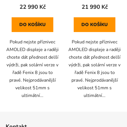
22 990 Kč
21 990 Kč
DO KOŠÍKU
DO KOŠÍKU
Pokud nejste příznivec
Pokud nejste příznivec
AMOLED displeje a raději
AMOLED displeje a raději
chcete dát přednost delší
chcete dát přednost delší
výdrži, pak solární verze v
výdrži, pak solární verze v
řadě Fenix 8 jsou to
řadě Fenix 8 jsou to
pravé. Nejprodávanější
pravé. Nejprodávanější
velikost 51mm s
velikost 51mm s
ultimátní...
ultimátní...
Z
á
Kontakt