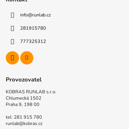
p
a
info
@
runlab.cz
t
í
281915780
777325312
Provozovatel
KOBRAS RUNLAB s.r.o.
Chlumecká 1502
Praha 9, 198 00
tel: 281 915 780
runlab@kobras.cz