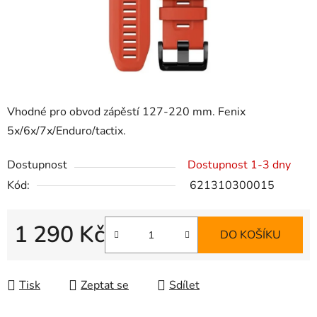
Vhodné pro obvod zápěstí 127-220 mm. Fenix
5x/6x/7x/Enduro/tactix.
Dostupnost
Dostupnost 1-3 dny
Kód:
621310300015
1 290 Kč
DO KOŠÍKU
Měrná cena:
Tisk
Zeptat se
Sdílet