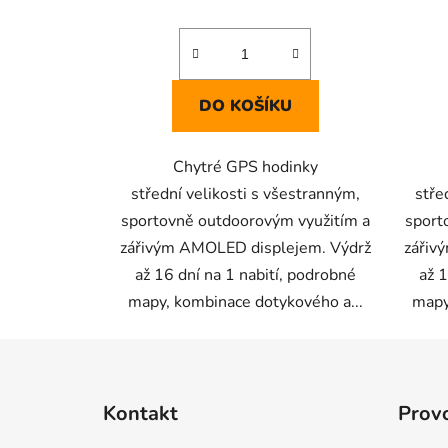
DO KOŠÍKU
Chytré GPS hodinky
střední velikosti s všestranným,
stře
sportovně outdoorovým využitím a
sport
zářivým AMOLED displejem. Výdrž
zářiv
až 16 dní na 1 nabití, podrobné
až 1
mapy, kombinace dotykového a...
mapy
Z
á
Kontakt
Prov
p