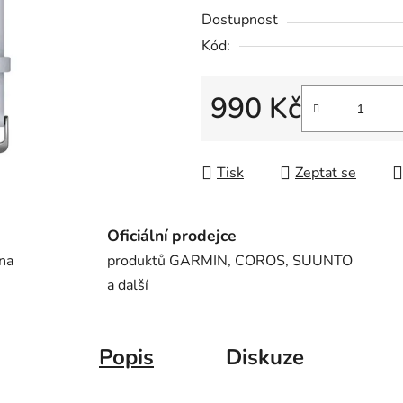
0,0
Dostupnost
z
Kód:
5
hvězdiček.
990 Kč
Měrná cena:
Tisk
Zeptat se
Oficiální prodejce
 na
produktů GARMIN, COROS, SUUNTO
a další
Popis
Diskuze