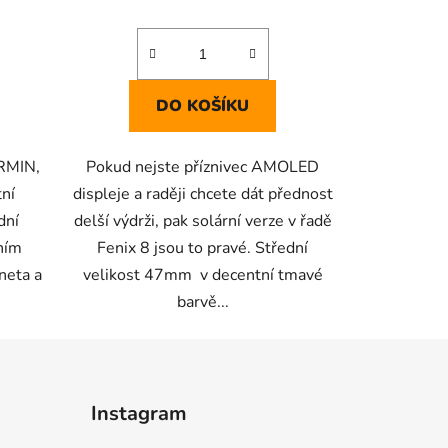
DO KOŠÍKU
ARMIN,
Pokud nejste příznivec AMOLED
tní
displeje a raději chcete dát přednost
dní
delší výdrži, pak solární verze v řadě
ním
Fenix 8 jsou to pravé. Střední
neta a
velikost 47mm v decentní tmavé
barvě...
Instagram