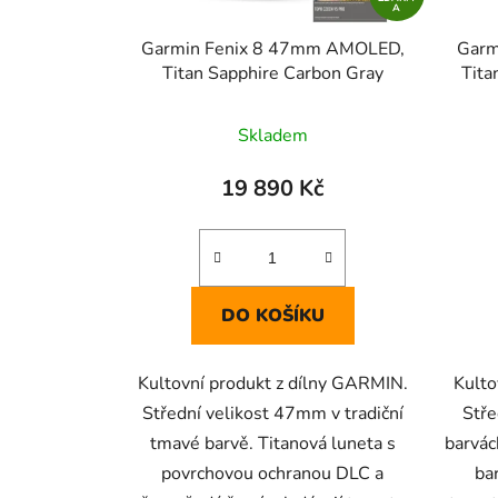
A
Garmin Fenix 8 47mm AMOLED,
Garm
Titan Sapphire Carbon Gray
Tita
Skladem
19 890 Kč
DO KOŠÍKU
Kultovní produkt z dílny GARMIN.
Kulto
Střední velikost 47mm v tradiční
Stře
tmavé barvě. Titanová luneta s
barvác
povrchovou ochranou DLC a
ba