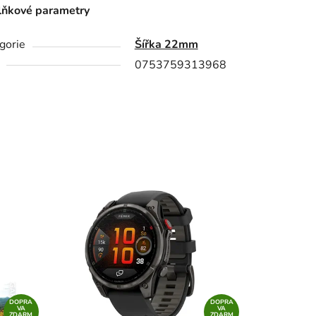
ňkové parametry
gorie
Šířka 22mm
0753759313968
DOPRA
DOPRA
VA
VA
ZDARM
ZDARM