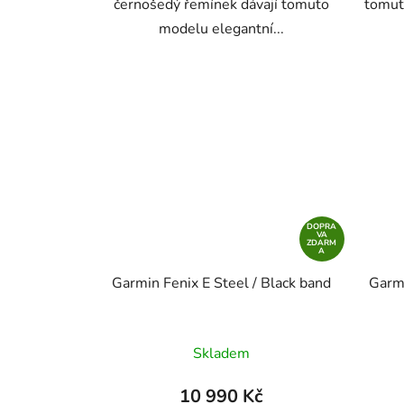
černošedý řemínek dávají tomuto
tomut
modelu elegantní...
DOPRA
VA
ZDARM
A
Garmin Fenix E Steel / Black band
Garmi
Skladem
10 990 Kč