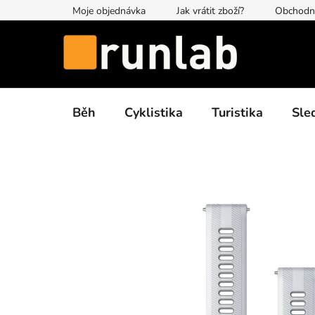
Přejít
Moje objednávka
Jak vrátit zboží?
Obchodn
na
obsah
Běh
Cyklistika
Turistika
Sle