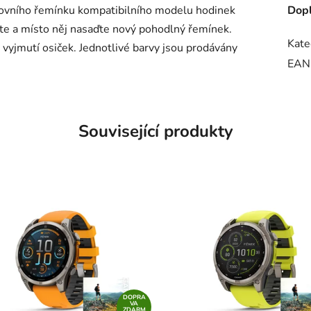
rtovního řemínku kompatibilního modelu hodinek
Dopl
te a místo něj nasaďte nový pohodlný řemínek.
Kate
a vyjmutí osiček. Jednotlivé barvy jsou prodávány
EAN
Související produkty
DOPRA
VA
ZDARM