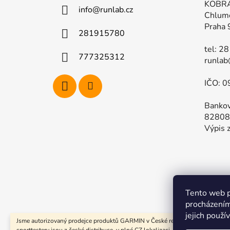
a
KOBRA
info
@
runlab.cz
t
Chlum
í
Praha 
281915780
tel: 2
777325312
runlab
IČO: 0
Bankov
82808
Výpis z
Tento web p
Kompletn
procházením
jejich použí
Jsme autorizovaný prodejce produktů GARMIN v České republice. Všechny