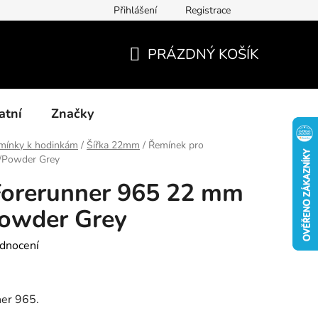
Přihlášení
Registrace
Kontakty
Blog-rady, tipy, recenze
PRÁZDNÝ KOŠÍK
NÁKUPNÍ
KOŠÍK
atní
Značky
mínky k hodinkám
/
Šířka 22mm
/
Řemínek pro
/Powder Grey
Forerunner 965 22 mm
owder Grey
dnocení
ner 965.