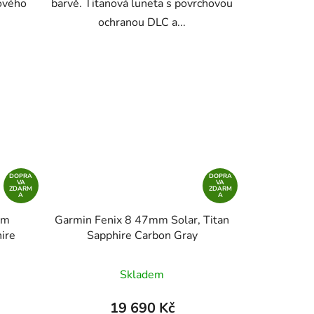
ového
barvě. Titanová luneta s povrchovou
ochranou DLC a...
DOPRA
DOPRA
VA
VA
ZDARM
ZDARM
A
A
mm
Garmin Fenix 8 47mm Solar, Titan
ire
Sapphire Carbon Gray
Skladem
19 690 Kč