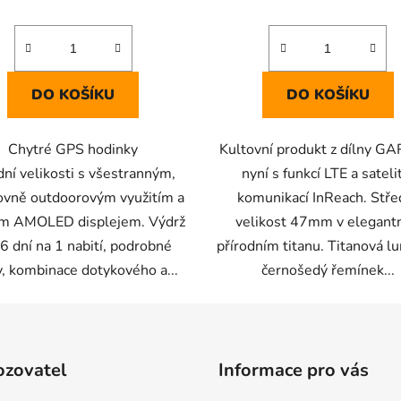
DO KOŠÍKU
DO KOŠÍKU
Chytré GPS hodinky
Kultovní produkt z dílny G
dní velikosti s všestranným,
nyní s funkcí LTE a sateli
ovně outdoorovým využitím a
komunikací InReach. Stře
ým AMOLED displejem. Výdrž
velikost 47mm v elegant
6 dní na 1 nabití, podrobné
přírodním titanu. Titanová lu
, kombinace dotykového a...
černošedý řemínek...
ozovatel
Informace pro vás