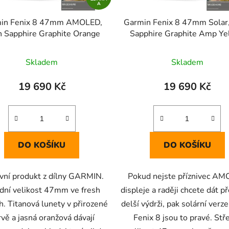
A
in Fenix 8 47mm AMOLED,
Garmin Fenix 8 47mm Solar,
n Sapphire Graphite Orange
Sapphire Graphite Amp Ye
Skladem
Skladem
19 690 Kč
19 690 Kč
DO KOŠÍKU
DO KOŠÍKU
vní produkt z dílny GARMIN.
Pokud nejste příznivec A
dní velikost 47mm ve fresh
displeje a raději chcete dát p
h. Titanová lunety v přirozené
delší výdrži, pak solární verze
rvě a jasná oranžová dávají
Fenix 8 jsou to pravé. Stř