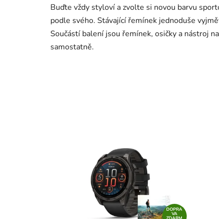
Buďte vždy styloví a zvolte si novou barvu spo
podle svého. Stávající řemínek jednoduše vyjmě
Součástí balení jsou řemínek, osičky a nástroj n
samostatně.
DOPRA
VA
ZDARM