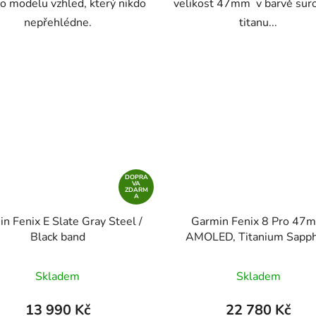
o modelu vzhled, který nikdo
velikost 47mm v barvě sur
nepřehlédne.
titanu...
DOPRA
VA
ZDARM
A
n Fenix E Slate Gray Steel /
Garmin Fenix 8 Pro 47
Black band
AMOLED, Titanium Sapph
Skladem
Skladem
13 990 Kč
22 780 Kč