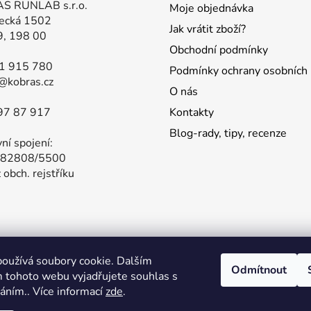
S RUNLAB s.r.o.
Moje objednávka
ecká 1502
Jak vrátit zboží?
9, 198 00
Obchodní podmínky
81 915 780
Podmínky ochrany osobních 
@kobras.cz
O nás
97 87 917
Kontakty
Blog-rady, tipy, recenze
ní spojení:
82808/5500
 obch. rejstříku
oužívá soubory cookie. Dalším
í nabídka produktů GARMIN na našem hlavním obchodě. Stačí 
Odmítnout
 tohoto webu vyjadřujete souhlas s
váním.. Více informací
zde
.