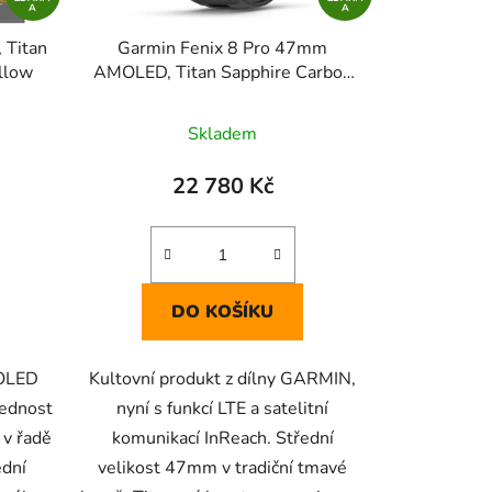
A
A
 Titan
Garmin Fenix 8 Pro 47mm
llow
AMOLED, Titan Sapphire Carbon
Gray
Skladem
22 780 Kč
DO KOŠÍKU
MOLED
Kultovní produkt z dílny GARMIN,
řednost
nyní s funkcí LTE a satelitní
 v řadě
komunikací InReach. Střední
ední
velikost 47mm v tradiční tmavé