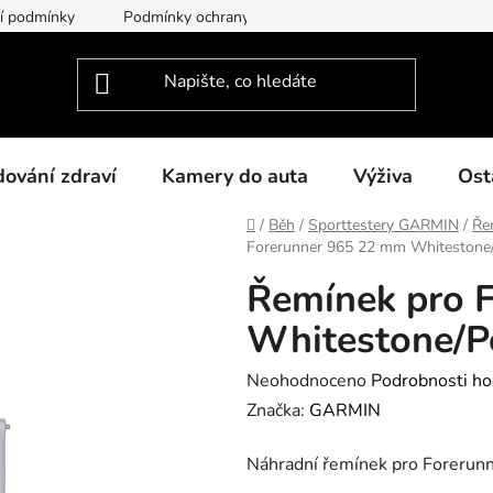
í podmínky
Podmínky ochrany osobních údajů
O nás
dování zdraví
Kamery do auta
Výživa
Ost
Domů
/
Běh
/
Sporttestery GARMIN
/
Ře
Forerunner 965 22 mm Whitestone
Řemínek pro 
Whitestone/P
Průměrné
Neohodnoceno
Podrobnosti ho
hodnocení
Značka:
GARMIN
produktu
Náhradní řemínek pro Forerun
je