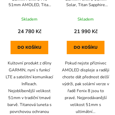
51mm AMOLED, Titan
Solar, Titan Sapphire
Sapphire Black/Pebble
Carbon Gray
Grey
Skladem
Skladem
24 780 Kč
21 990 Kč
DO KOŠÍKU
DO KOŠÍKU
Kultovní produkt z dílny
Pokud nejste příznivec
GARMIN, nyní s funkcí
AMOLED displeje a raději
LTE a satelitní komunikací
chcete dát přednost delší
InReach.
výdrži, pak solární verze v
Nejoblíbenější velikost
řadě Fenix 8 jsou to
51mm v tradiční tmavé
pravé. Nejprodávanější
barvě. Titanová luneta s
velikost 51mm s
povrchovou ochranou
ultimátní...