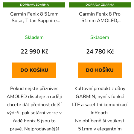
DOPRAVA ZDARMA
DOPRAVA ZDARMA
Garmin Fenix 8 51mm
Garmin Fenix 8 Pro
Solar, Titan Sapphire
51mm AMOLED,
yellow Graphite
Titanium Sapphire
Skladem
Skladem
22 990 Kč
24 780 Kč
DO KOŠÍKU
DO KOŠÍKU
Pokud nejste příznivec
Kultovní produkt z dílny
AMOLED displeje a raději
GARMIN, nyní s funkcí
chcete dát přednost delší
LTE a satelitní komunikací
výdrži, pak solární verze v
InReach.
řadě Fenix 8 jsou to
Nejoblíbenější velikost
pravé. Nejprodávanější
51mm v elegantním