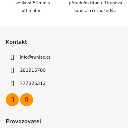
velikost 51mm s
přírodním titanu. Titanová
ultimátní...
luneta a černošedý...
Z
á
Kontakt
p
a
info
@
runlab.cz
t
í
281915780
777325312
Provozovatel