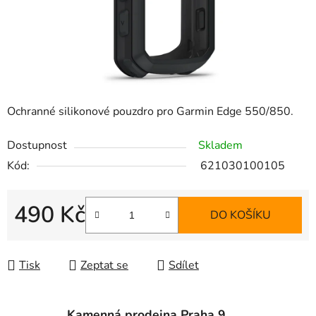
Ochranné silikonové pouzdro pro Garmin Edge 550/850.
Dostupnost
Skladem
Kód:
621030100105
490 Kč
DO KOŠÍKU
Měrná cena:
Tisk
Zeptat se
Sdílet
Kamenná prodejna Praha 9