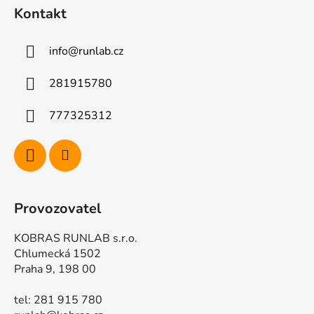
á
Kontakt
p
a
info
@
runlab.cz
t
í
281915780
777325312
Provozovatel
KOBRAS RUNLAB s.r.o.
Chlumecká 1502
Praha 9, 198 00
tel: 281 915 780