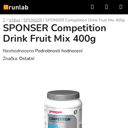
Přejít
Hledat
NÁKUP
na
KOŠÍK
obsah
Domů
/
Výživa
/
SPONSER
/
SPONSER Competition Drink Fruit Mix 400g
SPONSER Competition
Drink Fruit Mix 400g
Průměrné
Neohodnoceno
Podrobnosti hodnocení
hodnocení
Značka:
Ostatní
produktu
je
0,0
z
5
hvězdiček.