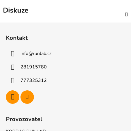
Diskuze
Z
á
Kontakt
p
a
info
@
runlab.cz
t
í
281915780
777325312
Provozovatel