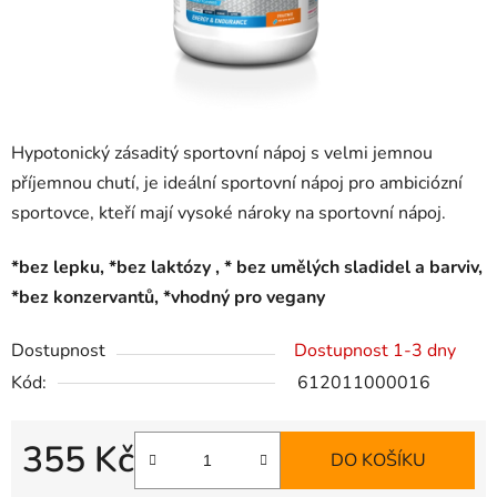
Hypotonický zásaditý sportovní nápoj s velmi jemnou
příjemnou chutí, je ideální sportovní nápoj pro ambiciózní
sportovce, kteří mají vysoké nároky na sportovní nápoj.
*bez lepku, *bez laktózy , * bez umělých sladidel a barviv,
*bez konzervantů, *vhodný pro vegany
Dostupnost
Dostupnost 1-3 dny
Kód:
612011000016
355 Kč
DO KOŠÍKU
Měrná cena: