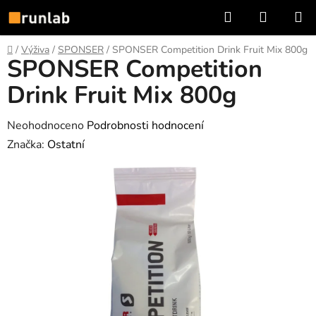
Přejít
Hledat
NÁKUP
na
KOŠÍK
obsah
Domů
/
Výživa
/
SPONSER
/
SPONSER Competition Drink Fruit Mix 800g
SPONSER Competition
Drink Fruit Mix 800g
Průměrné
Neohodnoceno
Podrobnosti hodnocení
hodnocení
Značka:
Ostatní
produktu
je
0,0
z
5
hvězdiček.