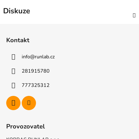
Diskuze
Z
á
Kontakt
p
a
info
@
runlab.cz
t
í
281915780
777325312
Provozovatel