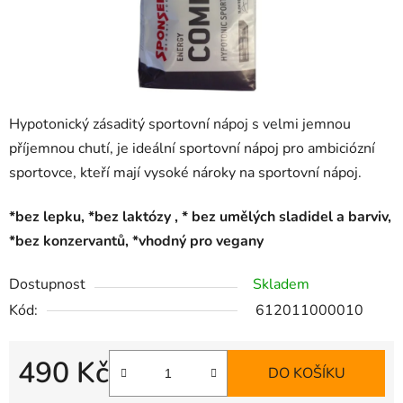
Hypotonický zásaditý sportovní nápoj s velmi jemnou
příjemnou chutí, je ideální sportovní nápoj pro ambiciózní
sportovce, kteří mají vysoké nároky na sportovní nápoj.
*bez lepku, *bez laktózy , * bez umělých sladidel a barviv,
*bez konzervantů, *vhodný pro vegany
Dostupnost
Skladem
Kód:
612011000010
490 Kč
DO KOŠÍKU
Měrná cena: