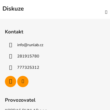
Diskuze
Z
á
Kontakt
p
a
info
@
runlab.cz
t
í
281915780
777325312
Provozovatel