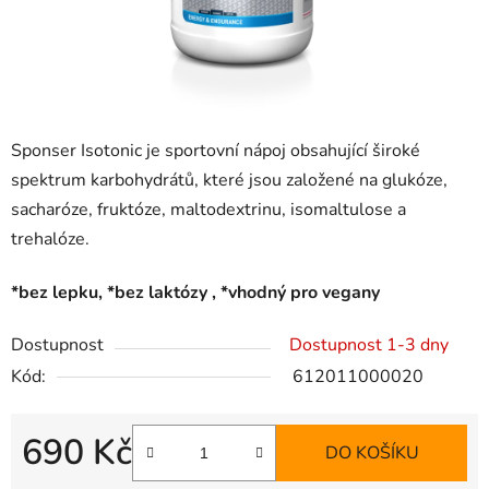
Sponser Isotonic je sportovní nápoj obsahující široké
spektrum karbohydrátů, které jsou založené na glukóze,
sacharóze, fruktóze, maltodextrinu, isomaltulose a
trehalóze.
*bez lepku, *bez laktózy , *vhodný pro vegany
Dostupnost
Dostupnost 1-3 dny
Kód:
612011000020
690 Kč
DO KOŠÍKU
Měrná cena: