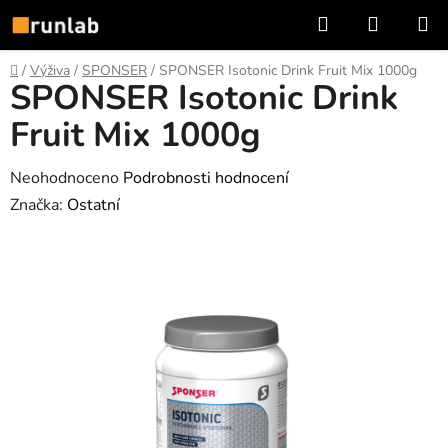
Přejít
Hledat
NÁKUP
na
KOŠÍK
obsah
Domů
/
Výživa
/
SPONSER
/
SPONSER Isotonic Drink Fruit Mix 1000g
SPONSER Isotonic Drink
Fruit Mix 1000g
Průměrné
Neohodnoceno
Podrobnosti hodnocení
hodnocení
Značka:
Ostatní
produktu
je
0,0
z
5
hvězdiček.