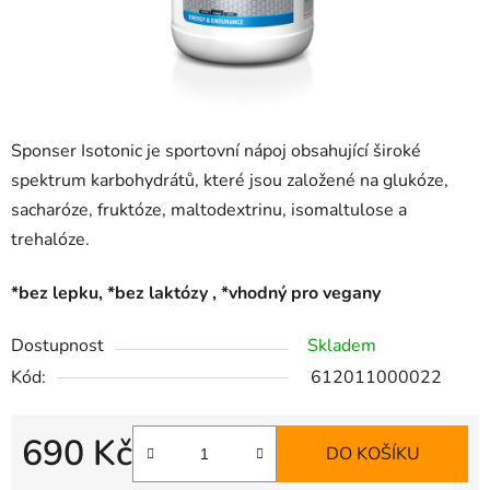
Sponser Isotonic je sportovní nápoj obsahující široké
spektrum karbohydrátů, které jsou založené na glukóze,
sacharóze, fruktóze, maltodextrinu, isomaltulose a
trehalóze.
*bez lepku, *bez laktózy , *vhodný pro vegany
Dostupnost
Skladem
Kód:
612011000022
690 Kč
DO KOŠÍKU
Měrná cena: