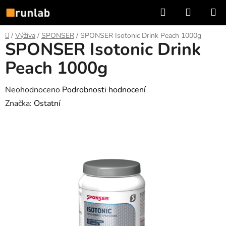
Přejít
Hledat
NÁKUP
na
KOŠÍK
obsah
Domů
/
Výživa
/
SPONSER
/
SPONSER Isotonic Drink Peach 1000g
SPONSER Isotonic Drink
Peach 1000g
Průměrné
Neohodnoceno
Podrobnosti hodnocení
hodnocení
Značka:
Ostatní
produktu
je
0,0
z
5
hvězdiček.