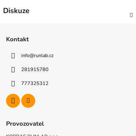
Diskuze
Z
á
Kontakt
p
a
info
@
runlab.cz
t
í
281915780
777325312
Provozovatel