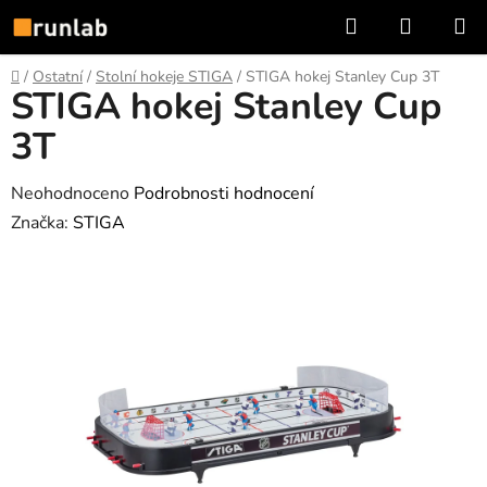
Přejít
Hledat
NÁKUP
na
KOŠÍK
obsah
Domů
/
Ostatní
/
Stolní hokeje STIGA
/
STIGA hokej Stanley Cup 3T
STIGA hokej Stanley Cup
3T
Průměrné
Neohodnoceno
Podrobnosti hodnocení
hodnocení
Značka:
STIGA
produktu
je
0,0
z
5
hvězdiček.