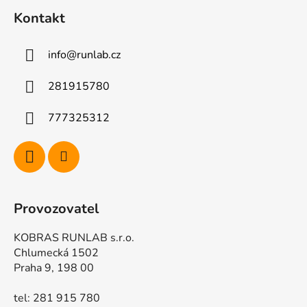
á
Kontakt
p
a
info
@
runlab.cz
t
í
281915780
777325312
Provozovatel
KOBRAS RUNLAB s.r.o.
Chlumecká 1502
Praha 9, 198 00
tel: 281 915 780