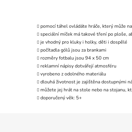
pomocí táhel ovládáte hráče, který může na
speciální míček má takové tření po ploše, a
je vhodný pro kluky i holky, děti i dospělé
počítadla gólů jsou za brankami
rozměry fotbalu jsou 94 x 50 cm
reklamní nápisy dotvářejí atmosféru
vyrobeno z odolného materiálu
dlouhá životnost je zajištěna dostupnými náh
můžete jej hrát na stole nebo na stojanu, kt
doporučený věk: 5+
Z
á