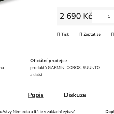
5
hvězdiček.
2 690 Kč
Měrná cena:
Tisk
Zeptat se
Oficiální prodejce
 na
produktů GARMIN, COROS, SUUNTO
a další
Popis
Diskuze
užstvy Německa a Itálie v základní výbavě.
Dopl