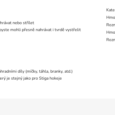
Kate
Hmo
hrávat nebo střílet
Roz
byste mohli přesně nahrávat i tvrdě vystřelit
Hmo
Roz
radními díly (míčky, táhla, branky, atd.)
erý je stejný jako pro Stiga hokeje