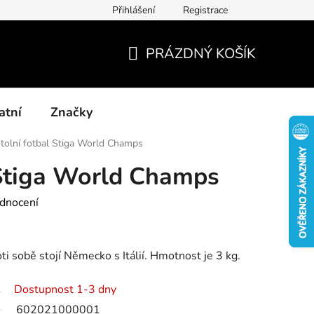
Přihlášení
Registrace
Kontakty
Blog-rady, tipy, recenze
PRÁZDNÝ KOŠÍK
NÁKUPNÍ
KOŠÍK
atní
Značky
tolní fotbal Stiga World Champs
 Stiga World Champs
dnocení
roti sobě stojí Německo s Itálií. Hmotnost je 3 kg.
Dostupnost 1-3 dny
602021000001