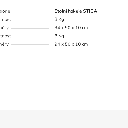
gorie
Stolní hokeje STIGA
tnost
3 Kg
měry
94 x 50 x 10 cm
tnost
3 Kg
měry
94 x 50 x 10 cm