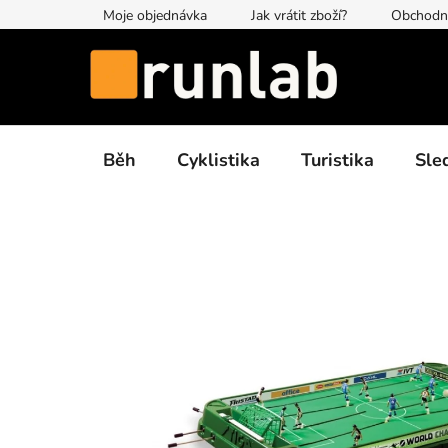
Přejít
Moje objednávka
Jak vrátit zboží?
Obchodn
na
obsah
Běh
Cyklistika
Turistika
Sle