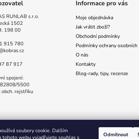
ozovatel
Informace pro vás
S RUNLAB s.r.o.
Moje objednávka
ecká 1502
Jak vrátit zboží?
9, 198 00
Obchodní podmínky
81 915 780
Podmínky ochrany osobních 
@kobras.cz
O nás
97 87 917
Kontakty
Blog-rady, tipy, recenze
ní spojení:
82808/5500
 obch. rejstříku
oužívá soubory cookie. Dalším
í nabídka produktů GARMIN na našem hlavním obchodě. Stačí 
Odmítnout
 tohoto webu vyjadřujete souhlas s