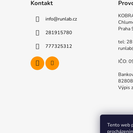
Kontakt
Prov
p
a
KOBRA
info
@
runlab.cz
t
Chlum
í
Praha 
281915780
tel: 2
777325312
runlab
IČO: 0
Bankov
82808
Výpis z
Tento web p
Kompletn
procházením