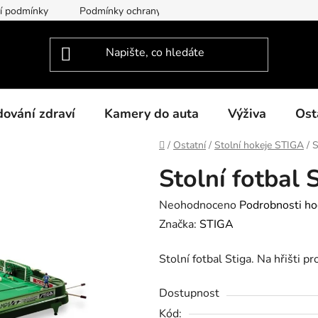
í podmínky
Podmínky ochrany osobních údajů
O nás
dování zdraví
Kamery do auta
Výživa
Ost
Domů
/
Ostatní
/
Stolní hokeje STIGA
/
S
Stolní fotbal
Průměrné
Neohodnoceno
Podrobnosti ho
hodnocení
Značka:
STIGA
produktu
Stolní fotbal Stiga. Na hřišti p
je
0,0
Dostupnost
z
Kód: