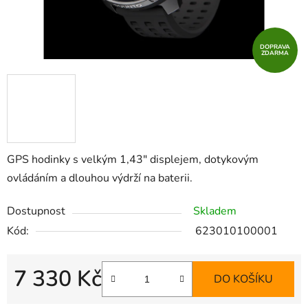
DOPRAVA
ZDARMA
GPS hodinky s velkým 1,43" displejem, dotykovým
ovládáním a dlouhou výdrží na baterii.
Dostupnost
Skladem
Kód:
623010100001
7 330 Kč
DO KOŠÍKU
Měrná cena: