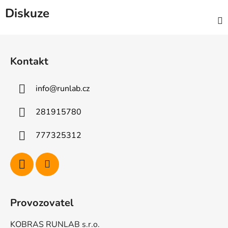
Diskuze
Z
á
Kontakt
p
a
info
@
runlab.cz
t
í
281915780
777325312
Provozovatel
KOBRAS RUNLAB s.r.o.