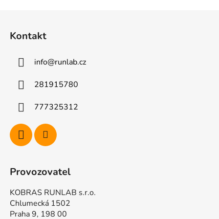
Z
á
Kontakt
p
a
info
@
runlab.cz
t
í
281915780
777325312
Provozovatel
KOBRAS RUNLAB s.r.o.
Chlumecká 1502
Praha 9, 198 00