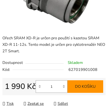
Ořech SRAM XD-R je určen pro použití s kazetou SRAM
XD-R 11-12s. Tento model je určen pro cyklotrenažér NEO
2T Smart.
Dostupnost
Skladem
Kód:
627019901008
1 990 Kč
DO KOŠÍKU
Měrná cena:
Tisk
Zeptat se
Sdílet