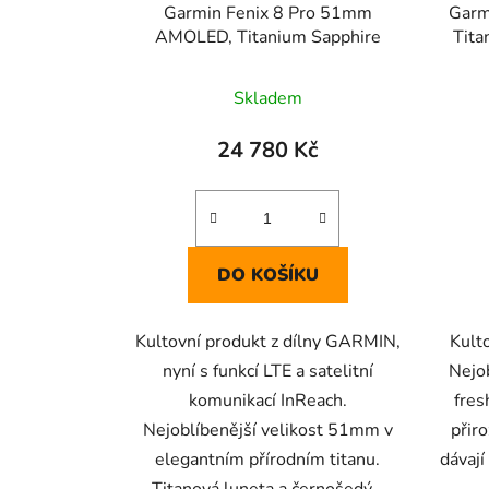
Garmin Fenix 8 Pro 51mm
Garm
AMOLED, Titanium Sapphire
Tita
Skladem
24 780 Kč
DO KOŠÍKU
Kultovní produkt z dílny GARMIN,
Kulto
nyní s funkcí LTE a satelitní
Nejo
komunikací InReach.
fres
Nejoblíbenější velikost 51mm v
přir
elegantním přírodním titanu.
dávají