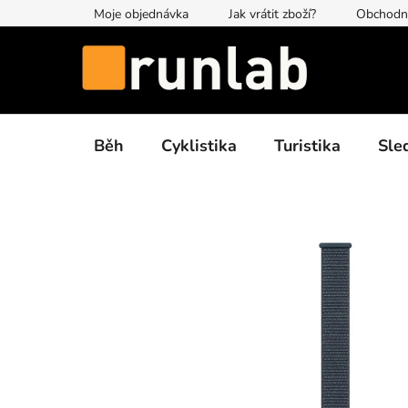
Přejít
Moje objednávka
Jak vrátit zboží?
Obchodn
na
obsah
Běh
Cyklistika
Turistika
Sle