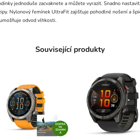
dinky jednoduše zacvaknete a můžete vyrazit. Snadno nastavit
ipy. Nylonový řemínek UltraFit zajišťuje pohodlné nošení a šp
 umožňuje odvod vlhkosti.
Související produkty
DOPRA
VA
ZDARM
A