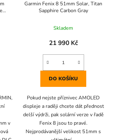
mm
Garmin Fenix 8 51mm Solar, Titan
re
Sapphire Carbon Gray
Skladem
21 990 Kč
DO KOŠÍKU
ARMIN,
Pokud nejste příznivec AMOLED
tní
displeje a raději chcete dát přednost
delší výdrži, pak solární verze v řadě
1mm v
Fenix 8 jsou to pravé.
nová
Nejprodávanější velikost 51mm s