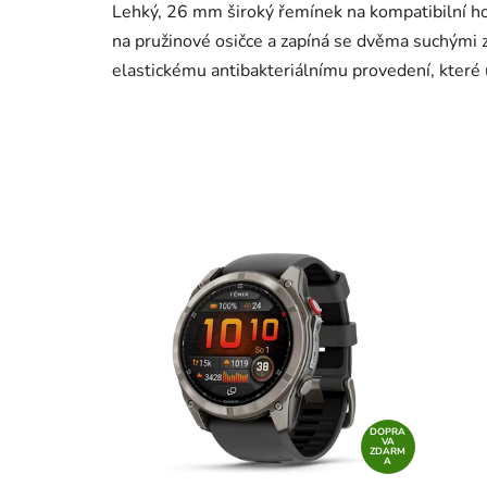
Lehký, 26 mm široký řemínek na kompatibilní ho
na pružinové osičce a zapíná se dvěma suchými z
elastickému antibakteriálnímu provedení, které
DOPRA
VA
ZDARM
A