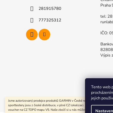
í
Praha 
281915780
tel: 2
777325312
runlab
IČO: 0
Bankov
82808
Výpis z
Tento web p
Kompletn
procházením
jejich použí
Jsme autorizovaný prodejce produktů GARMIN v České republice. Všechny
sporttestery jsou z české distribuce, v plné CZ lokalizaci. Součástí dodávky je 
voucher na CZ TOPO mapu V5. Naše zboží si u nás můžete prohlédnout i na
Nastaven