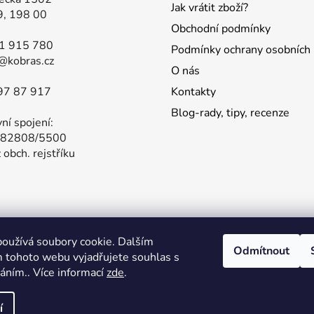
Jak vrátit zboží?
9, 198 00
Obchodní podmínky
81 915 780
Podmínky ochrany osobních 
@kobras.cz
O nás
97 87 917
Kontakty
Blog-rady, tipy, recenze
ní spojení:
82808/5500
 obch. rejstříku
oužívá soubory cookie. Dalším
í nabídka produktů GARMIN na našem hlavním obchodě. Stačí 
Odmítnout
 tohoto webu vyjadřujete souhlas s
váním.. Více informací
zde
.
také
í