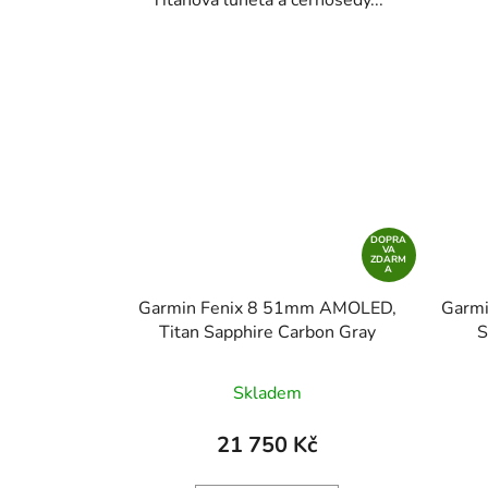
Titanová luneta a černošedý...
DOPRA
VA
ZDARM
A
Garmin Fenix 8 51mm AMOLED,
Garmi
Titan Sapphire Carbon Gray
S
Skladem
21 750 Kč