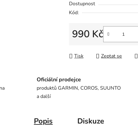
Dostupnost
5
Kód:
hvězdiček.
990 Kč
Měrná cena:
Tisk
Zeptat se
Oficiální prodejce
 na
produktů GARMIN, COROS, SUUNTO
a další
Popis
Diskuze