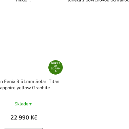
nikdo...
luneta s povrchovou ochranou
DOPRA
VA
ZDARM
A
n Fenix 8 51mm Solar, Titan
apphire yellow Graphite
Skladem
22 990 Kč