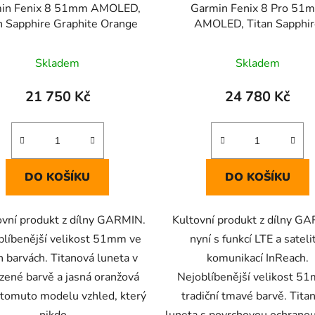
in Fenix 8 51mm AMOLED,
Garmin Fenix 8 Pro 51
n Sapphire Graphite Orange
AMOLED, Titan Sapphi
Black/Pebble Grey
Skladem
Skladem
21 750 Kč
24 780 Kč
DO KOŠÍKU
DO KOŠÍKU
vní produkt z dílny GARMIN.
Kultovní produkt z dílny G
blíbenější velikost 51mm ve
nyní s funkcí LTE a sateli
h barvách. Titanová luneta v
komunikací InReach.
ozené barvě a jasná oranžová
Nejoblíbenější velikost 5
 tomuto modelu vzhled, který
tradiční tmavé barvě. Tita