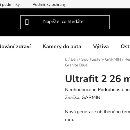
í podmínky
Podmínky ochrany osobních údajů
O nás
dování zdraví
Kamery do auta
Výživa
Ost
Domů
/
Běh
/
Sporttestery GARMIN
/
Ře
Granite Blue
Ultrafit 2 26
Průměrné
Neohodnoceno
Podrobnosti ho
hodnocení
Značka:
GARMIN
produktu
Nová generace oblíbeného řemí
je
mm.
0,0
z