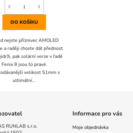
DO KOŠÍKU
d nejste příznivec AMOLED
je a raději chcete dát přednost
výdrži, pak solární verze v řadě
Fenix 8 jsou to pravé.
rodávanější velikost 51mm s
ultimátní...
ozovatel
Informace pro vás
S RUNLAB s.r.o.
Moje objednávka
ecká 1502