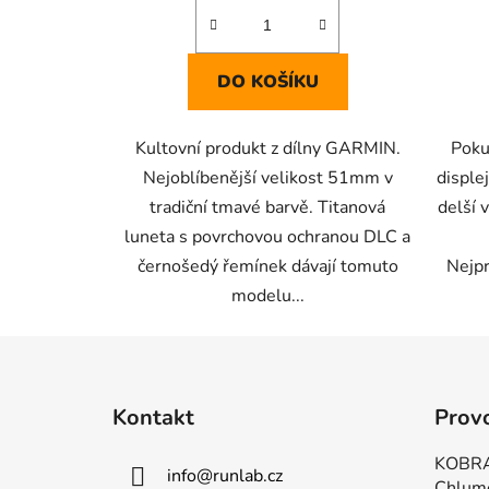
DO KOŠÍKU
Kultovní produkt z dílny GARMIN.
Poku
Nejoblíbenější velikost 51mm v
disple
tradiční tmavé barvě. Titanová
delší 
luneta s povrchovou ochranou DLC a
černošedý řemínek dávají tomuto
Nejp
modelu...
Z
á
Kontakt
Prov
p
a
KOBRA
info
@
runlab.cz
t
Chlum