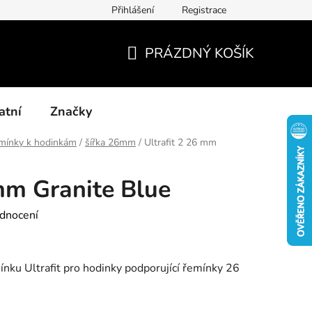
Přihlášení
Registrace
Kontakty
Blog-rady, tipy, recenze
PRÁZDNÝ KOŠÍK
NÁKUPNÍ
KOŠÍK
atní
Značky
mínky k hodinkám
/
šířka 26mm
/
Ultrafit 2 26 mm
 mm Granite Blue
dnocení
nku Ultrafit pro hodinky podporující řemínky 26