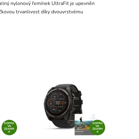
elný nylonový řemínek UltraFit je upevněn
ičkovou trvanlivost díky dvouvrstvému
DOPRA
DOPRA
VA
VA
ZDARM
ZDARM
A
A