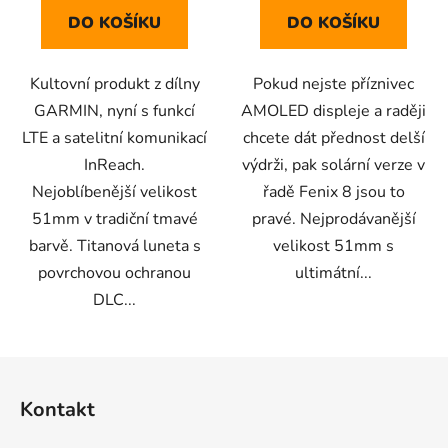
DO KOŠÍKU
DO KOŠÍKU
Kultovní produkt z dílny
Pokud nejste příznivec
GARMIN, nyní s funkcí
AMOLED displeje a raději
LTE a satelitní komunikací
chcete dát přednost delší
InReach.
výdrži, pak solární verze v
Nejoblíbenější velikost
řadě Fenix 8 jsou to
51mm v tradiční tmavé
pravé. Nejprodávanější
barvě. Titanová luneta s
velikost 51mm s
povrchovou ochranou
ultimátní...
DLC...
Z
á
Kontakt
p
a