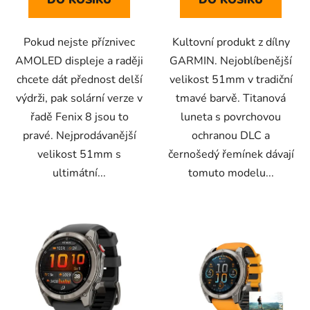
Pokud nejste příznivec
Kultovní produkt z dílny
AMOLED displeje a raději
GARMIN. Nejoblíbenější
chcete dát přednost delší
velikost 51mm v tradiční
výdrži, pak solární verze v
tmavé barvě. Titanová
řadě Fenix 8 jsou to
luneta s povrchovou
pravé. Nejprodávanější
ochranou DLC a
velikost 51mm s
černošedý řemínek dávají
ultimátní...
tomuto modelu...