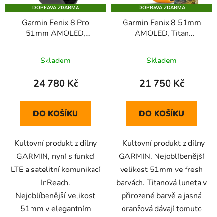
DOPRAVA ZDARMA
DOPRAVA ZDARMA
Garmin Fenix 8 Pro
Garmin Fenix 8 51mm
51mm AMOLED,
AMOLED, Titan
Titanium Sapphire
Sapphire Graphite
Orange
Skladem
Skladem
24 780 Kč
21 750 Kč
DO KOŠÍKU
DO KOŠÍKU
Kultovní produkt z dílny
Kultovní produkt z dílny
GARMIN, nyní s funkcí
GARMIN. Nejoblíbenější
LTE a satelitní komunikací
velikost 51mm ve fresh
InReach.
barvách. Titanová luneta v
Nejoblíbenější velikost
přirozené barvě a jasná
51mm v elegantním
oranžová dávají tomuto