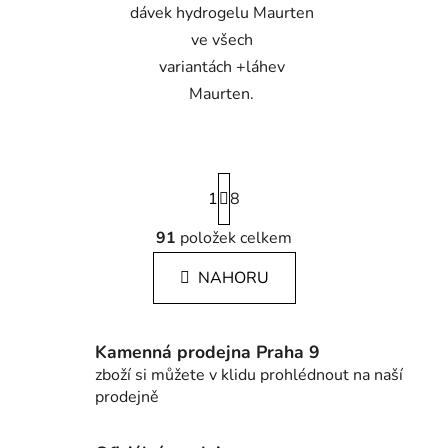
dávek hydrogelu Maurten
ve všech
variantách +láhev
Maurten.
S
1
t
8
r
á
91
položek celkem
O
n
v
k
NAHORU
l
o
á
v
á
d
n
Kamenná prodejna Praha 9
a
í
zboží si můžete v klidu prohlédnout na naší
c
prodejně
í
p
r