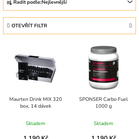
Řadit podle:
Nejlevnější
a
z
e
OTEVŘÍT FILTR
n
í
V
p
ý
r
p
o
i
d
s
u
p
k
r
t
Maurten Drink MIX 320
SPONSER Carbo Fuel
o
ů
box, 14 dávek
1000 g
d
u
Skladem
Skladem
k
t
1 190 Kč
1 190 Kč