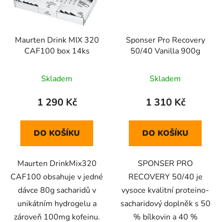
Maurten Drink MIX 320
Sponser Pro Recovery
CAF100 box 14ks
50/40 Vanilla 900g
Skladem
Skladem
1 290 Kč
1 310 Kč
DO KOŠÍKU
DO KOŠÍKU
Maurten DrinkMix320
SPONSER PRO
CAF100 obsahuje v jedné
RECOVERY 50/40 je
dávce 80g sacharidů v
vysoce kvalitní proteino-
unikátním hydrogelu a
sacharidový doplněk s 50
zároveň 100mg kofeinu.
% bílkovin a 40 %