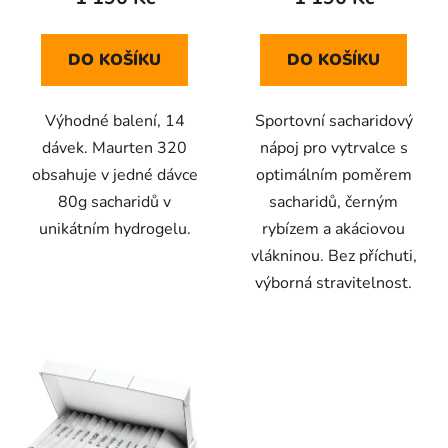
ů
DO KOŠÍKU
DO KOŠÍKU
Výhodné balení, 14
Sportovní sacharidový
dávek. Maurten 320
nápoj pro vytrvalce s
obsahuje v jedné dávce
optimálním poměrem
80g sacharidů v
sacharidů, černým
unikátním hydrogelu.
rybízem a akáciovou
vlákninou. Bez příchuti,
výborná stravitelnost.