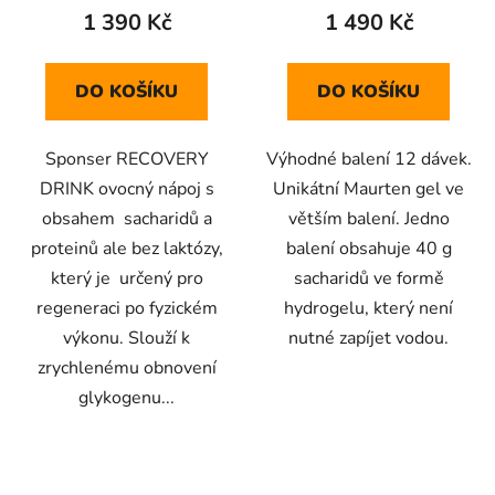
1 390 Kč
1 490 Kč
DO KOŠÍKU
DO KOŠÍKU
Sponser RECOVERY
Výhodné balení 12 dávek.
DRINK ovocný nápoj s
Unikátní Maurten gel ve
obsahem sacharidů a
větším balení. Jedno
proteinů ale bez laktózy,
balení obsahuje 40 g
který je určený pro
sacharidů ve formě
regeneraci po fyzickém
hydrogelu, který není
výkonu. Slouží k
nutné zapíjet vodou.
zrychlenému obnovení
glykogenu...