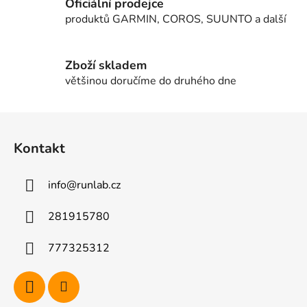
Oficiální prodejce
v
produktů GARMIN, COROS, SUUNTO a další
k
y
v
Zboží skladem
ý
většinou doručíme do druhého dne
p
i
Z
s
u
á
Kontakt
p
a
info
@
runlab.cz
t
í
281915780
777325312