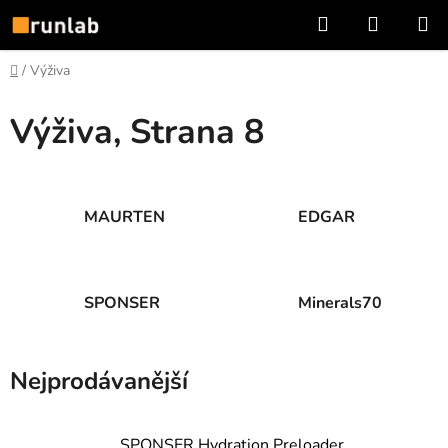
Přejít
Hledat
NÁKUP
na
KOŠÍK
obsah
Domů
/
Výživa
Výživa
, Strana 8
MAURTEN
EDGAR
SPONSER
Minerals70
Nejprodávanější
SPONSER Hydration Preloader